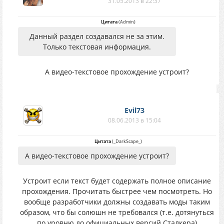
31.05.2013 в 22:37
Цитата
(
Аdmin
)
Данный раздел создавался не за этим.
Только текстовая информация.
А видео-текстовое прохождение устроит?
Evil73
08.06.2013 в 15:04
Цитата
(
_DarkScape_
)
А видео-текстовое прохождение устроит?
Устроит если текст будет содержать полное описание
прохождения. Прочитать быстрее чем посмотреть. Но
вообще разработчики должны создавать моды таким
образом, что бы солюшн не требовался (т.е. дотянуться
по уровню до официальных версий Сталкера)