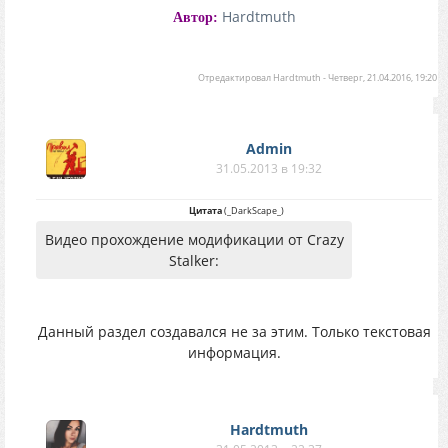
Hardtmuth
Автор:
Отредактировал
Hardtmuth
-
Четверг, 21.04.2016, 19:20
Аdmin
31.05.2013 в 19:32
Цитата
(
_DarkScape_
)
Видео прохождение модификации от Crazy
Stalker:
Данный раздел создавался не за этим. Только текстовая
информация.
Hardtmuth