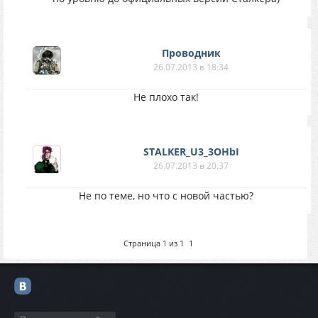
Проводник
26.07.2013 в 18:34
Не плохо так!
STALKER_U3_3OHbI
26.07.2013 в 20:37
Не по теме, но что с новой частью?
Страница
1
из
1
1