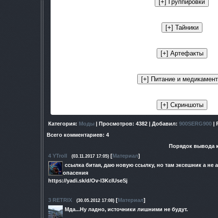
Категория
:
Моды
|
Просмотров
: 4382 |
Добавил
:
900SERG900
|
Всего комментариев
:
4
Порядок вывода 
4
YTroll
[
Материал
]
(03.11.2017 17:05)
ссылка битая, даю новую ссылку, но там эксешник а не 
опасения
https://yadi.sk/d/Ov-l3KcIUseSj
3
RETRIX
[
Материал
]
(30.05.2012 17:08)
Мда...Ну ладно, источники лишними не будут.