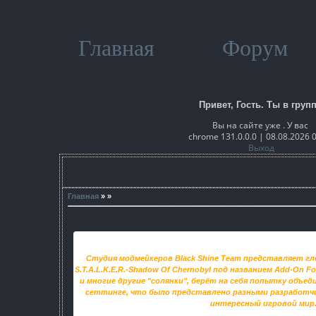
Главная
Форум
Привет, Гость. Ты в групп
Вы на сайте уже . У вас
chrome 131.0.0.0 | 08.08.2026 
Выход
Главная
» »
Студия модмейкеров Black Shine Team представляет гл
S.T.A.L.K.E.R.-Shadow Of Chernobyl под названием Add-On Fo
и многие другие "солянки", берёт на себя попытку объе
сеттинге, что было представлено разными разработчи
интересный игровой мир