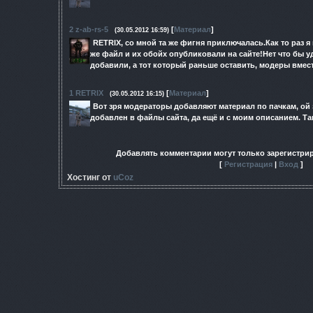
2
z-ab-rs-5
[
Материал
]
(30.05.2012 16:59)
RETRIX, со мной та же фигня приключалась.Как то раз я
же файл и их обойх опубликовали на сайте!Нет что бы 
добавили, а тот который раньше оставить, модеры вмес
1
RETRIX
[
Материал
]
(30.05.2012 16:15)
Вот зря модераторы добавляют материал по пачкам, ой з
добавлен в файлы сайта, да ещё и с моим описанием. Так
Добавлять комментарии могут только зарегистри
[
Регистрация
|
Вход
]
Хостинг от
uCoz