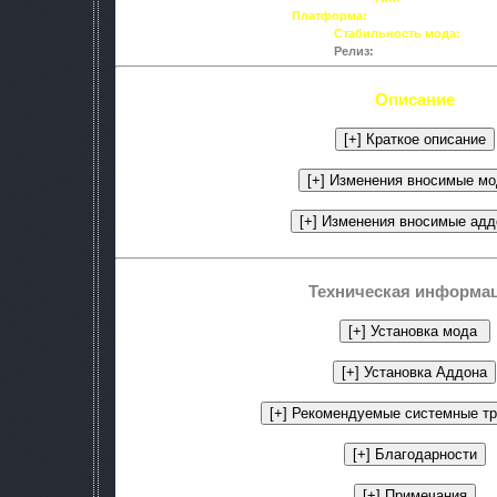
Платформа:
Тень Чернобыля ver.
Стабильность мода:
100%
Релиз:
7 января 2012 года.
Описание
Техническая информа
.