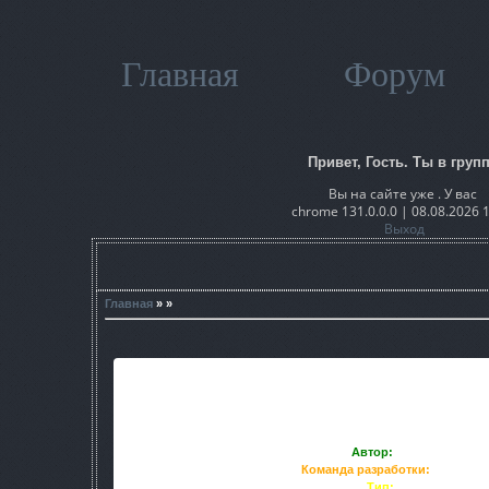
Главная
Форум
Привет, Гость. Ты в групп
Вы на сайте уже . У вас
chrome 131.0.0.0 | 08.08.2026 
Выход
Главная
» »
Автор:
FirePhoenix
Команда разработки:
Phoenix 
Тип:
Солянка