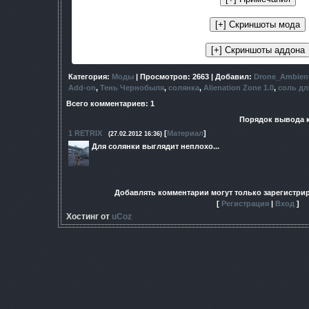
Категория
:
Моды
|
Просмотров
: 2663 |
Добавил
:
Drone_Ambien
Add-on
,
Тень Чернобыля
,
солянка
,
Alienation Zone 1.0
,
соль дл
Всего комментариев
:
1
Порядок вывода 
1
RETRIX
[
Материал
]
(27.02.2012 16:36)
Для солянки выглядит неплохо...
Добавлять комментарии могут только зарегистри
[
Регистрация
|
Вход
]
Хостинг от
uCoz