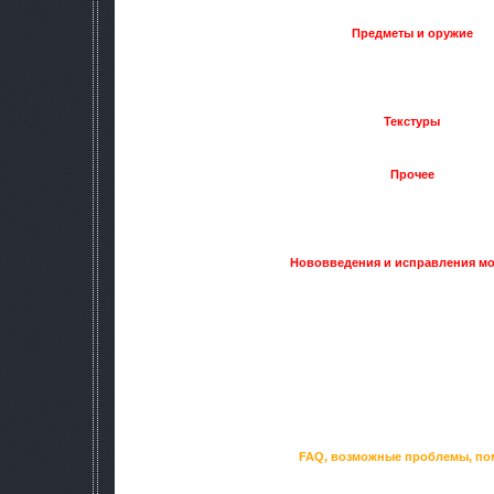
Предметы и оружие
-Новое оружие
-Худ некоторых вещей
-Добавлены детекторы артефа
Текстуры
-Ретекстур Зоны (Новые текстуры делают Зону
Прочее
-Добавлен выброс
-Добавлен сон
-Новое меню
Нововведения и исправления мод
-Исправлена проблема со с
-Исправлены некоторые ба
-Исправлены сюжетные недора
-Уменьшено кол-во вылето
-Добавлено несколько квес
-Изменены некоторые текстуры и
-Доработана схема "Компань
-Прочие изменения
FAQ, возможные проблемы, п
1.1 В. Как отмечены укрытия от в