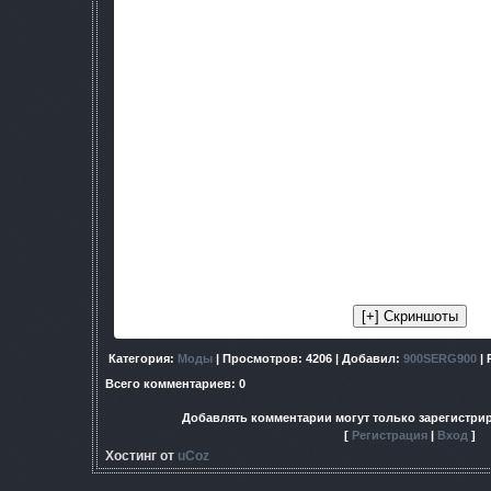
О. На карте обозначены круж
1.2 В. Как перезарядить оружие? Патроны есть, н
О. Патроны надо положить в специа
1.3 В. Влияет ли вступление ГГ в группировки по квесту "До
О. По сути- нет. Некоторые НПС станут врагами. При вступ
военным" будет невыполн
1.4 В. Зачем нужна "Грави пуш
О. Для квеста
1.5 В. Где искать 5 загадочных артефактов( квес
О. Искать нужно по крупным объектам, таким как КБО
1.6 В. Будет ли новые патчи для мода, пр
О. Думаю, да
1.7 В. Вылетает со строкой в логе RE
О. Неправильная установка м
1.8 В. Вылетает со строкой в логе ou
О. См. "Советы по оптимиза
Категория
:
Моды
|
Просмотров
: 4206 |
Добавил
:
900SERG900
|
Всего комментариев
:
0
Добавлять комментарии могут только зарегистри
[
Регистрация
|
Вход
]
Хостинг от
uCoz