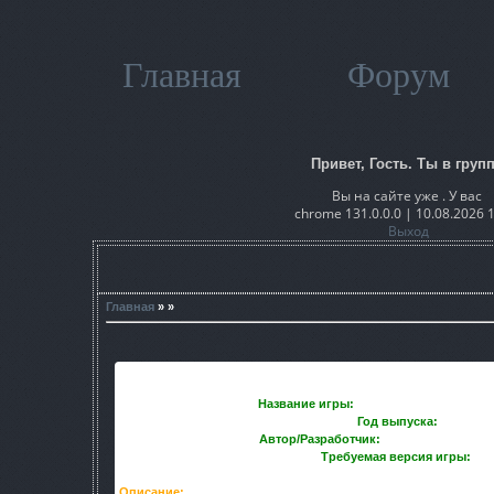
Главная
Форум
Привет, Гость. Ты в групп
Вы на сайте уже . У вас
chrome 131.0.0.0 | 10.08.2026 
Выход
Главная
» »
Название игры:
S.T.A.L.K.E.R. Shadow 
Год выпуска:
2012
Автор/Разработчик:
Стрелоk(strelok20
Требуемая версия игры:
1.0
Описание:
В мод вошло все самое необходимое, что приближ