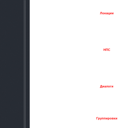
них
Локации
-Новые локации (АТП, Пещера, Пузырь, Тёмный лес, Тёмн
Генераторы, Варлаб, Рыжий Лес, Затерянная деревня, Болот
Восточная Припять, Подземелья Юпитера, Лаборатория Х-
Старая Свалка, Старый Янтарь, Стар
-Возможность телепортации по локация
-На локациях заспавнены тр
НПС
-Сталкеры бросают гранаты, обыски
-Разнообразие визуалов Н
-Неписи собирают артефакты и прочие предметы(так что 
раньше)
-Неписи обходят аномали
-Неписи прячуться от выброса в укрытиях
Диалоги
-Возможность обмена хабаром со 
-Можно починить оружие
-Можно вылечится
-Добавлены мини игры
-Динамические диалоги
Группировки
-Добавлены новые группировки (О-сознание, Чисто
-Во многие группировки можно в