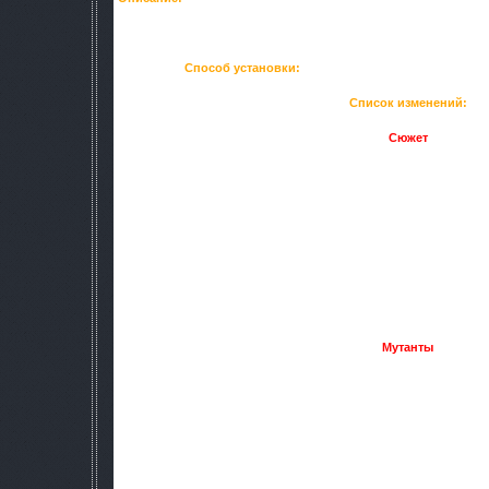
опасной и интересной. В моде присутствует интересный 
действия игрока. Новые локации дают б
Способ установки:
Скопировать в папку gamedat
Список изменений:
Сюжет
-Присутствует новый сюже
-Новые персонажи
-Новая видеоконцовка
Аномалии и артефакты
-Добавлено много новых артеф
-Улучшены эффекты многих ан
-Возможность активации артеф
-Артефакты невидимы для глаз,их можно засветить т
-Аномалии невидимы и наносят сил
-Рядом с аномалиями новые пост
Мутанты
-Улучшено поведение многих мутантов. Мутанты не стоят
двигаются по всец локаци
-После выброса происходит респав
-Восстановлены некоторые вырезанн
-Улучшены параметры мутан
-Контроллеры очень опасны.близко не подойти.если рядом 
контроллер их зомбирует,и они стану
-В связи с усложнением мутантов подняты цены на части их 