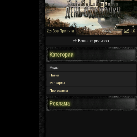
Зов Припяти
1.6
Больше релизов
Категории
Моды
Патчи
МР-карты
Программы
Реклама