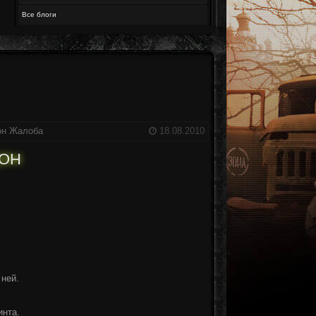
Все блоги
он
Жалоба
18.08.2010
ДОН
 ней.
инта.