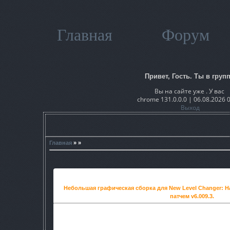
Главная
Форум
Привет, Гость. Ты в групп
Вы на сайте уже . У вас
chrome 131.0.0.0 | 06.08.2026 
Выход
Главная
» »
Небольшая графическая сборка для New Level Changer: Н
патчем v6.009.3.
- Добавлены настроенные шейдеры
Shаders Max v1.06
с н
эффекты резкости, блура и т.п
- Новые текстуры асфальта, земли, луны, дождя, замен