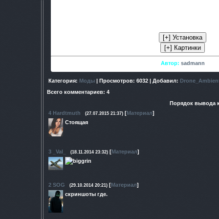
телевизорах.
- Новые иконки батарейки и фляги на худе + иконка фл
- Заменены звуки нескольким ано
Автор:
sadmann
Категория
:
Моды
|
Просмотров
: 6032 |
Добавил
:
Drone_Ambien
Всего комментариев
:
4
Порядок вывода 
4
Hardtmuth
[
Материал
]
(27.07.2015 21:37)
Стоящая
3
_Val_
[
Материал
]
(18.11.2014 23:32)
2
SOG
[
Материал
]
(29.10.2014 20:21)
скриншоты где.