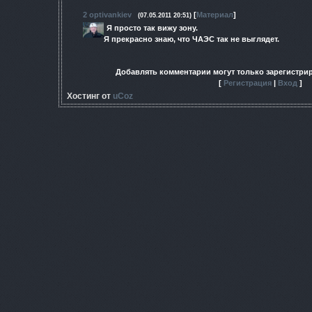
2
optivankiev
[
Материал
]
(07.05.2011 20:51)
Я просто так вижу зону.
Я прекрасно знаю, что ЧАЭС так не выглядет.
Добавлять комментарии могут только зарегистри
[
Регистрация
|
Вход
]
Хостинг от
uCoz