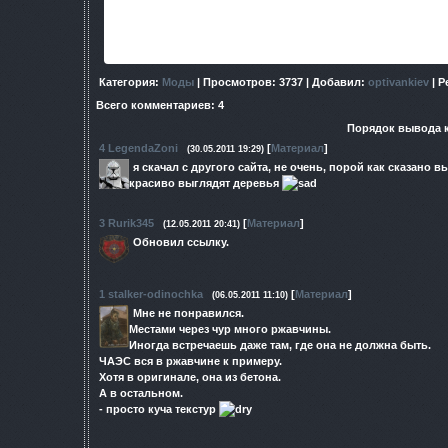
Платформа: ТЧ
Описание: Ссылки и полная информация по моду, наход
pro.ru/forum/35-1010-1#3699
Категория
:
Моды
|
Просмотров
: 3737 |
Добавил
:
optivankiev
|
Р
Всего комментариев
:
4
Порядок вывода 
4
LegendaZoni
[
Материал
]
(30.05.2011 19:29)
я скачал с другого сайта, не очень, порой как сказано
красиво выглядят деревья
3
Rurik345
[
Материал
]
(12.05.2011 20:41)
Обновил ссылку.
1
stalker-odinochka
[
Материал
]
(06.05.2011 11:10)
Мне не понравился.
Местами через чур много ржавчины.
Иногда встречаешь даже там, где она не должна быть.
ЧАЭС вся в ржавчине к примеру.
Хотя в оригинале, она из бетона.
А в остальном.
- просто куча текстур