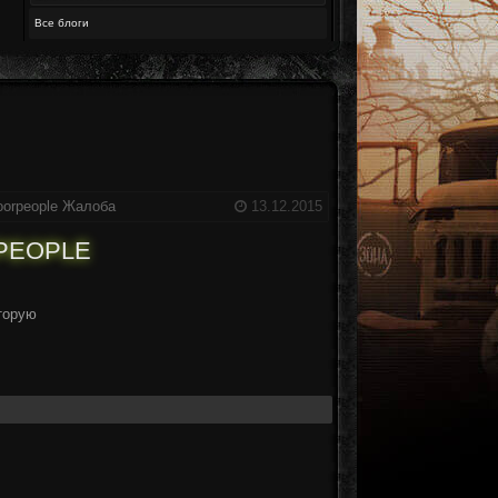
Все блоги
oorpeople
Жалоба
13.12.2015
PEOPLE
торую