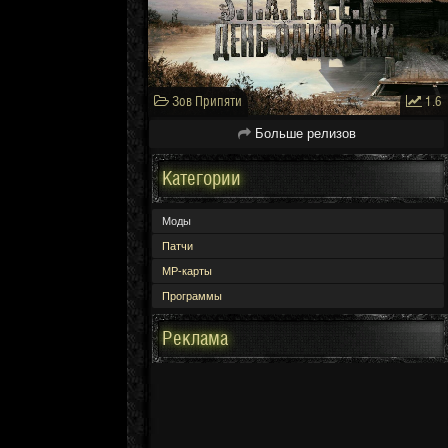
Зов Припяти
1.6
Больше релизов
Категории
Моды
Патчи
МР-карты
Программы
Реклама