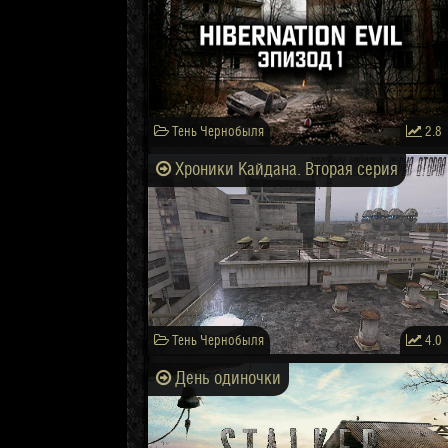
Тень Чернобыля
2.8
Хроники Кайдана. Вторая серия
Тень Чернобыля
4.0
День одиночки