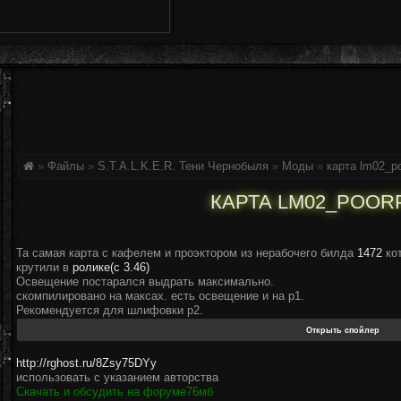
»
Файлы
»
S.T.A.L.K.E.R. Тени Чернобыля
»
Моды
»
карта lm02_p
КАРТА LM02_POOR
Та самая карта с кафелем и проэктором из нерабочего билда
1472
ко
крутили в
ролике(с 3.46)
Освещение постарался выдрать максимально.
скомпилировано на максах. есть освещение и на р1.
Рекомендуется для шлифовки р2.
http://rghost.ru/8Zsy75DYy
использовать с указанием авторства
Скачать и обсудить на форуме
76мб