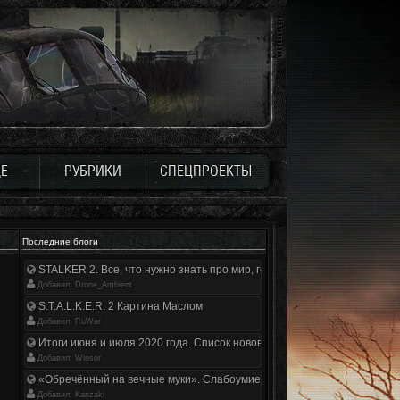
Е
РУБРИКИ
СПЕЦПРОЕКТЫ
Последние блоги
STALKER 2. Все, что нужно знать про мир, геймплей и сюжет | Разбор
Добавил: Drone_Ambient
S.T.A.L.K.E.R. 2 Картина Маслом
Добавил: RuWar
Итоги июня и июля 2020 года. Список нововведений
Добавил: Winsor
«Обречённый на вечные муки». Слабоумие и отвага
Добавил: Kanzaki