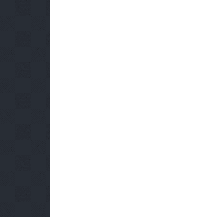
Сюжет.
Новый сюжет, позволяющий игроку исследовать Зону от лиц
сюжета частично бралась информация из диздоков, однако 
поворотов придумывал авто
Добавил небольшое количество побоч
Описание:
Убрал приблизительно 60% сталкеро
Возвращен старый летний стиль
Погода приближена к билдовс
Добавлен билдовский амбиент на вс
Мутанты.
Восстановлены зомби и бюреры.Их можно будет встрет
Заменена озвучка некоторых мутантов на би
Восстановлен "поцелуй кровососа".Теперь этот монстр пр
игрока.
Экономика.
На сборе и продаже "металолома" теперь не разбогате
представляют артефакты и части тел мутантов.Торговцы ох
Увеличены цены на аммуницию и оружие.Теперь для при
придется раскошелиться.
Использованные моды:
1.New sleep mod
2.Doc vievier