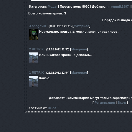
Категория
:
Моды
|
Просмотров
: 8060 |
Добавил
:
naemnik1997
|
Всего комментариев
:
3
Порядок вывода 
3
snegovik
[
Материал
]
(06.03.2012 21:41)
Нормально, поиграть можно, мне понравилось.
2
RETRIX
[
Материал
]
(22.02.2012 22:55)
Блин, какого хрена на депозит...
1
RETRIX
[
Материал
]
(22.02.2012 22:54)
Качаю.
Добавлять комментарии могут только зарегистри
[
Регистрация
|
Вход
]
Хостинг от
uCoz