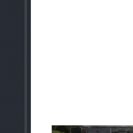
3.Текстуры и текстурные паки с Fp
5.Laborotory x14 ---- Hitman
6.Нет автоматических заданий---- 
7.ПКМ и P90 ---- gosuke
8.Частичка билдов
9.Oblivion Lost 2.2
10.P.M.A mod patch
11.OGSM 2.3.1
12.Модели с АМК форума
13.Эмбиент из 1935 билда --- Old-
14.Текстуры от А В
15.Red old style mod 0.1
16.Видео для движка игры----- 
Патчи:
Исправления:
1.Торговля со сталкерами.
2.Убраны артефакты с худа
3.Поправлены детекторы.(Дозиметр реагирует лишь на радиа
на все аномалии)
http://narod.ru/disk/37885879001/Патч_0
Cкриншоты: