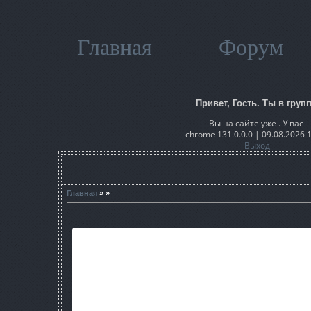
Главная
Форум
Привет, Гость. Ты в групп
Вы на сайте уже . У вас
chrome 131.0.0.0 | 09.08.2026 
Выход
Главная
» »
Список измененений, дополнений и
1)Возможность модернизировать
2)Изменение неких данных чуд
3)Новый респавн мутантов (более-менее сб
4)Возвращен излом (со необыкновенны
5)Новые квесты.