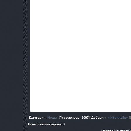
6)Новая не очень большая сюжетная линия (в период фрип
7)Рандомный выброс.
8)Новые торговые центры у бизне
9)Теперь преимущество экзоскелета над иными костюмчика
вышесказанное и стоит 50000
10)Возможность загадывания желаний у О-сознания (в раз
производятся.
11)Новая концовка.
12)Усложнены заключительные поедин
13)Изменены качества неких моди
14)Рецепты вполне вероятно обрести все (хотя для эого ну
квестовыми персонажами и скрупулезно испол
15)Два вида хлеба (радиоактивный и 
16)Можно быть доли мутантов (практически у всех мутантов
некоторого мода).
17)Атаки Долга на Свободу и на
18)Новое орудие (шестиствольный пулемет - творение не мо
изобретено мною, изготовлено на базе сайги; возможно об
19)Новые гитарные композиции (Владим
Новая сюжетная линия в Сталкер SHOC Krov
начинается приблизительно при прохождении локи ЧАЭС, 
задание (глядим КПК), ну и далее понеслась... Сюжет про
сортировки Чистое Небо, дабы оканчательно разузнат
Категория
:
Моды
|
Просмотров
: 2907 |
Добавил
:
nikito-stalker
|
Всего комментариев
:
2
Порядок вывода 