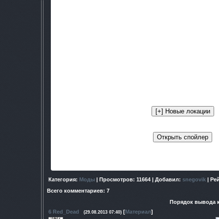
Платформа:
ТЧ 1.0006
Сюжетный мод.
2015 год. Зона начала меняться: выжигатель мозгов был вн
и сталкеры могут лишь догадываться о том, что происходит
были за Выжигателем, оказались заперты в ловушке и проп
Афгеев, жил в городке военных, обеспечивающих охран
проникновений внутрь Зоны. Мать Даниила Афгеева пог
появилась. Отец работал шофёром и Данил его почти нико
случайно узнаёт, что ему лгали. И на самом деле, его отец 
глубине Зоны. Не имея каких-либо других родственников
который помогает ему проникнуть в Зону и освоить сталке
пропавшего отца...
Больше о модификации можно узнать
Категория
:
Моды
|
Просмотров
: 11664 |
Добавил
:
snegovik
|
Ре
Всего комментариев
:
7
Порядок вывода 
6
Red_Dead
[
Материал
]
(29.08.2013 07:40)