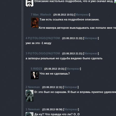
Описание настолько подробное, что я уже скачал мод.
7
Max_Warlock
[
Материал
]
(29.08.2013 10:51)
Там есть ссылка на подробное описание.
Хотя манера авторов выкладывать как попало мне то
4
P@TOLOGO@N@TOM
[
Материал
]
(23.08.2013 21:22)
уже за это -1 моду
3
P@TOLOGO@N@TOM
[
Материал
]
(23.08.2013 21:21)
а затворы реальные не судьба видимо было сделать
5
R0D23
[
Материал
]
(25.08.2013 19:31)
Что же не сделаешь?
2
Newman
[
Материал
]
(23.08.2013 12:11)
D: это был не сарказм. Я был и впрямь приятно удивлен
1
Newman
[
Материал
]
(23.08.2013 08:58)
Да ну? Что правда что ли? О_О