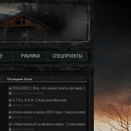
Е
РУБРИКИ
СПЕЦПРОЕКТЫ
Последние блоги
STALKER 2. Все, что нужно знать про мир, геймплей и сюжет | Разбор
Добавил: Drone_Ambient
S.T.A.L.K.E.R. 2 Картина Маслом
Добавил: RuWar
Итоги июня и июля 2020 года. Список нововведений
Добавил: Winsor
«Обречённый на вечные муки». Слабоумие и отвага
Добавил: Kanzaki