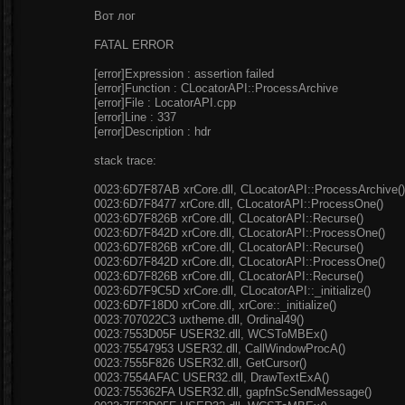
Вот лог
FATAL ERROR
[error]Expression : assertion failed
[error]Function : CLocatorAPI::ProcessArchive
[error]File : LocatorAPI.cpp
[error]Line : 337
[error]Description : hdr
stack trace:
0023:6D7F87AB xrCore.dll, CLocatorAPI::ProcessArchive()
0023:6D7F8477 xrCore.dll, CLocatorAPI::ProcessOne()
0023:6D7F826B xrCore.dll, CLocatorAPI::Recurse()
0023:6D7F842D xrCore.dll, CLocatorAPI::ProcessOne()
0023:6D7F826B xrCore.dll, CLocatorAPI::Recurse()
0023:6D7F842D xrCore.dll, CLocatorAPI::ProcessOne()
0023:6D7F826B xrCore.dll, CLocatorAPI::Recurse()
0023:6D7F9C5D xrCore.dll, CLocatorAPI::_initialize()
0023:6D7F18D0 xrCore.dll, xrCore::_initialize()
0023:707022C3 uxtheme.dll, Ordinal49()
0023:7553D05F USER32.dll, WCSToMBEx()
0023:75547953 USER32.dll, CallWindowProcA()
0023:7555F826 USER32.dll, GetCursor()
0023:7554AFAC USER32.dll, DrawTextExA()
0023:755362FA USER32.dll, gapfnScSendMessage()