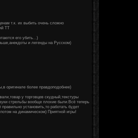
енам т.к. их выбить очень сложно
ий ТТ
таются его убить...)
ьше,анекдоты и легенды на Русском)
ы,в оригинале более правдоподобнее)
овали,товар у торговцев скудный,текстуры
звуки стрельбы вообще плохие были.Всё теперь
ё правильно установить,то работать будет
,потом на динамическом) Приятной игры!