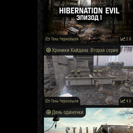
Тень Чернобыля
2.8
Хроники Кайдана. Вторая серия
Тень Чернобыля
4.0
День одиночки