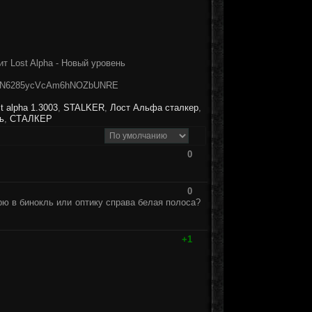
т Lost Alpha - Новый уровень
o2NN6285ycVcAm6hNOZbUNRE
st alpha 1.3003
,
STALKER
,
Лост Альфа сталкер
,
ь
,
СТАЛКЕР
0
0
трю в бинокль или оптику справа белая полоса?
+1