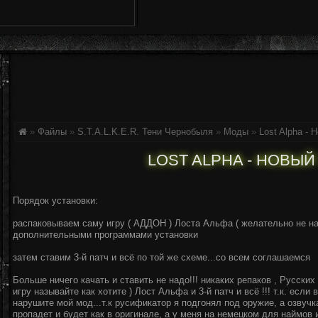
»
Файлы
»
S.T.A.L.K.E.R. Тени Чернобыля
»
Моды
»
Lost Alpha - 
LOST ALPHA - НОВЫ
Порядок установки:
распаковываем саму игру ( АДДОН ) Лоста Альфа ( желательно не на
дополнительными программами установки
затем ставим 3-й патч и всё по той же схеме...со всем соглашаемся
Больше ничего качать и ставить не надо!!! никаких репаков , Русских
игру называйте как хотите ) Лост Альфа и 3-й патч и всё !!! т.к. есл
нарушите мой мод...т.к русификатор я подгонял под оружие, а озвуч
пропадет и будет как в оригинале, а у меня на немецком для наймов и