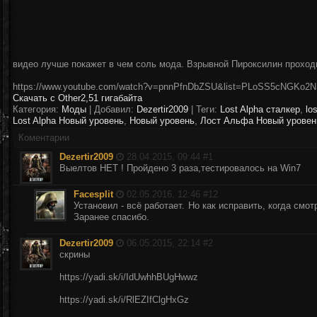
видео лучше покажет в чем соль мода. Взрывной Пироксилин проходи
https://www.youtube.com/watch?v=pnnPfnDbZSU&list=PLoSS5cNGK
Скачать с Other
2,51 гигабайта
Категория:
Моды
| Добавил:
Dezertir2009
|
Теги
:
Lost Alpha сталкер
,
lo
Lost Alpha Новый уровень
,
Новый уровень
,
Лост Альфа Новый уровен
Коментарии
Dezertir2009
28.04.2015, 09:44 #
1
Выелтов НЕТ ! Пройдено 3 раза,тестировалось на Win7
Facesplit
02.05.2016, 12:46 #
12
Установил - всё работает. Но как исправить, когда смо
Заранее спасибо.
Dezertir2009
06.05.2015, 22:14 #
2
скрины
https://yadi.sk/i/IdUwhhBUgHwwz
https://yadi.sk/i/RlEZIfClgHxGz