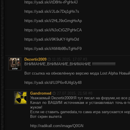
https://yadi.sk/i/tD8Hx-rPgHx4J
https://yadi.sk/i/JLdx7Dq1gHx7s
https://yadi.sk/i/2HLJ9oGmgHxAp
https://yadi.sk/i/NJoCtGZPgHxCA
https://yadi.sk/i/9K9uKY-fgHxDd
https://yadi.sk/i/AM4b9BuTgHxF9
Dezertir2009
11.05.2015, 17:07 #
3
ВНИМАНИЕ,ВНИМАНИЕ,ВНИМАНИЕ !!!!!!!!!!!!!!!!!!!!
Вот ссылка на обновлённую версию мода Lost Alpha Новый уро
https://yadi.sk/d/UJP6v4U4gUy48
Gandromed
27.07.2015, 21:58 #
8
Уважаемый Dezertir2009!Я тут писал на форуме,но все 
Качал по ВАШИМ источникам и устанавливал точь-в-точ
жуком!
Если не ставить gamedata,то сама игра запускается но
Вот скрин вылета
http://radikall.com/image/Q0GN