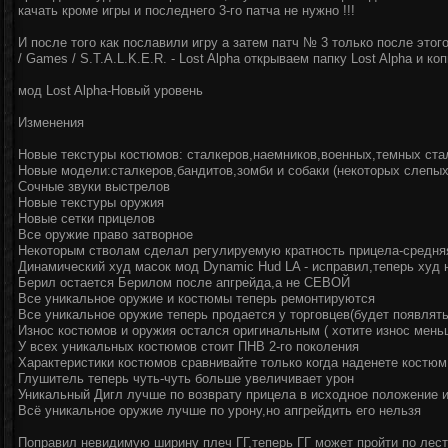
качать кроме игры и последнего 3-го патча не нужно !!!
И после того как пославили игру а затем патч № 3 только после этог
/ Games / S.T.A.L.K.E.R. - Lost Alpha открываем папку Lost Alpha и к
мод Lost Alpha-Новый уровень
Изменения
Новые текстуры костюмов: сталкеров,наемников,военных,темных сталк
Новые модели:сталкеров,бандитов,зомби и собаки (некоторых слепых
Сочные звуки выстрелов
Новые текстуры оружия
Новые сетки прицелов
Все оружие право затворное
Некоторым стволам сделал регулируемую кратность прицела-средня
Динамический худ масок мод Dynamic Hud LA - исправил,теперь худ 
Берил остается Берилом после апгрейда,а не СЕВОЙ
Все уникальное оружие и костюмы теперь ремонтируются
Все уникальное оружие теперь продается у торговцев(будет появлять
Износ костюмов и оружия остался оригинальным ( хотите износ мен
У всех уникальных костюмов стоит ПНВ 2-го поколения
Характеристики костюмов сравнивайте только когда наденете костюм
Глушитель теперь чуть-чуть больше увеличивает урон
Уникальный Дигл лучше по возврату прицела в исходное положение и
Всё уникальное оружие лучше по урону,но апгрейдить его нельзя
Поправил невидимую ширину плеч ГГ,теперь ГГ может пройти по лес