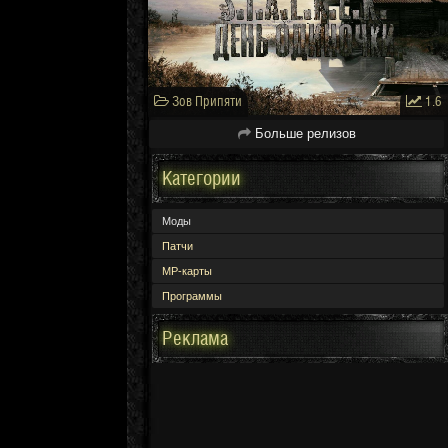
Зов Припяти
1.6
Больше релизов
Категории
Моды
Патчи
МР-карты
Программы
Реклама