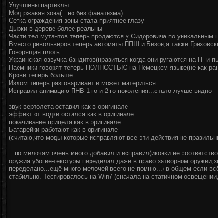
Улучшены партиклы
Мод ржавая зона(...но без фанатизма)
Сетка ограждения зоны стала приятнее глазу
Дырки в дереве более реальны
Части тел мутантов теперь продаются у Сидоровича по уникальным ц
Вместо револьверов теперь автоматы ППШ и Бизон,а также Греховск
Говорящая плоть
Украинская озвучка бандитов(нравиться когда они ругаются на ГГ и пы
Наемники говорят теперь ПОЛНОСТЬЮ на Немецком языке(не как ран
Крови теперь больше
Излом теперь разговаривает и может материться
Исправил анимацию ПНВ 1-го и 2-го поколения...стало лучше видно
звук вертолета оставил как в оригинале
эффект от водки остался как в оригинале
покачивание прицела как в оригинале
Батарейки работают как в оригинале
(считаю,что моды которые исправляют все эти действия не правильн
...по мелочам очень много добавил и исправил(иконки не соответств
оружия убогие-текстуры переделал даже в право затворном оружии,
переделано...ещё много мелочей всего не помню...) в общем если вс
стабильно. Тестировалось на Win7 (сначала на статичном освещении