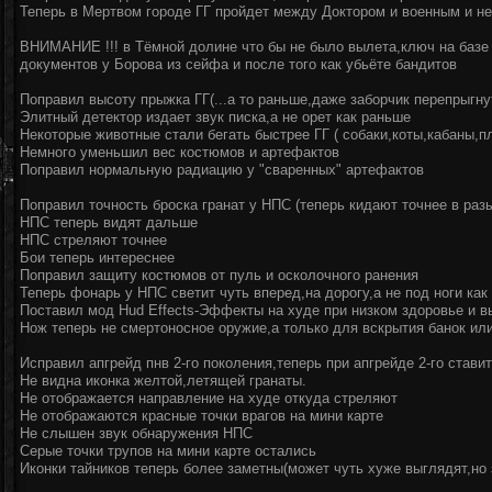
Теперь в Мертвом городе ГГ пройдет между Доктором и военным и не
ВНИМАНИЕ !!! в Тёмной долине что бы не было вылета,ключ на базе 
документов у Борова из сейфа и после того как убьёте бандитов
Поправил высоту прыжка ГГ(...а то раньше,даже заборчик перепрыгну
Элитный детектор издает звук писка,а не орет как раньше
Некоторые животные стали бегать быстрее ГГ ( собаки,коты,кабаны,п
Немного уменьшил вес костюмов и артефактов
Поправил нормальную радиацию у "сваренных" артефактов
Поправил точность броска гранат у НПС (теперь кидают точнее в разы
НПС теперь видят дальше
НПС стреляют точнее
Бои теперь интереснее
Поправил защиту костюмов от пуль и осколочного ранения
Теперь фонарь у НПС светит чуть вперед,на дорогу,а не под ноги ка
Поставил мод Hud Effects-Эффекты на худе при низком здоровье и 
Нож теперь не смертоносное оружие,а только для вскрытия банок ил
Исправил апгрейд пнв 2-го поколения,теперь при апгрейде 2-го ставит
Не видна иконка желтой,летящей гранаты.
Не отображается направление на худе откуда стреляют
Не отображаются красные точки врагов на мини карте
Не слышен звук обнаружения НПС
Серые точки трупов на мини карте остались
Иконки тайников теперь более заметны(может чуть хуже выглядят,но 