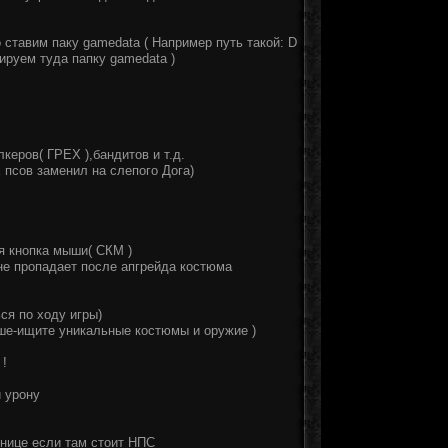
о ставим паку gamedata ( Например путь такой: D
опируем туда папку gamedata )
еров( ГРЕХ ),бандитов и т.д.
 псов заменил на слепого Дога)
я кнопка мыши( СКМ )
не пропадает после апгрейда костюма
ся по ходу игры)
ьше-ищите уникальные костюмы и оружие )
 !
 урону
тнице если там стоит НПС