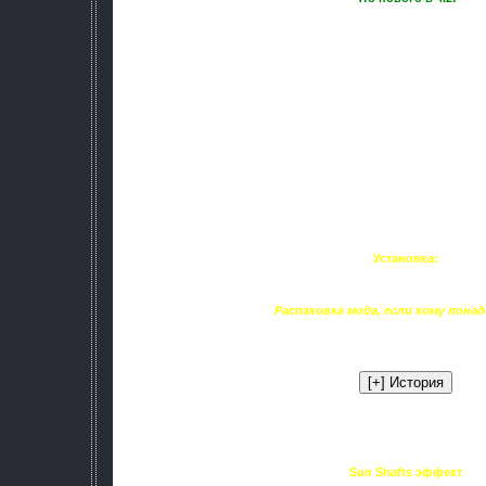
[+] Добавлено:
• Bloor эффекты.
• Sun Shafts эффект(От броски солнечных 
• Затемнение теней в тёмных ме
• Осветление теней в светлых м
• Увеличена дальность видимости 
• Новая текстура перчаток.
[!] Поправлено:
• Погода.
• Углубление в поверхностя
• Шейдеры.
Установка:
Распакуйте папку mods в дирекци
Распаковка мода, если кому пона
В прошлый раз люди в коментах интересовались что внутр
Теперь в папке mods есть распаковщик для Мода. Просто з
Скриншоты версии 4.2:
Sun Shafts эффект