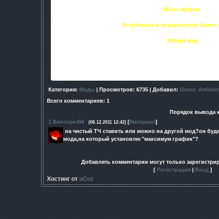
Bloor эффект
Углубления в поверхностях более 
Общий вид
Материал оф
Категория
:
Моды
|
Просмотров
: 6735 |
Добавил
:
Drone_Ambien
Всего комментариев
:
1
Порядок вывода 
1
Винторез94
[
Материал
]
(08.12.2011 12:42)
на чистый ТЧ ставить или можно на другой мод?он бу
мода,на который установлю "максимум график"?
Добавлять комментарии могут только зарегистри
[
Регистрация
|
Вход
]
Хостинг от
uCoz