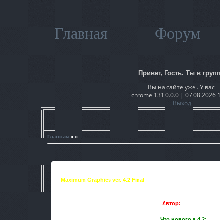
Главная
Форум
Привет, Гость. Ты в групп
Вы на сайте уже . У вас
chrome 131.0.0.0 | 07.08.2026 
Выход
Главная
» »
Maximum Graphics ver. 4.2 Final
- это улучшенная графика 
которой теперь играть на много приятней. Только одно но, 
Автор:
SHAKAL
Что нового в 4.2: