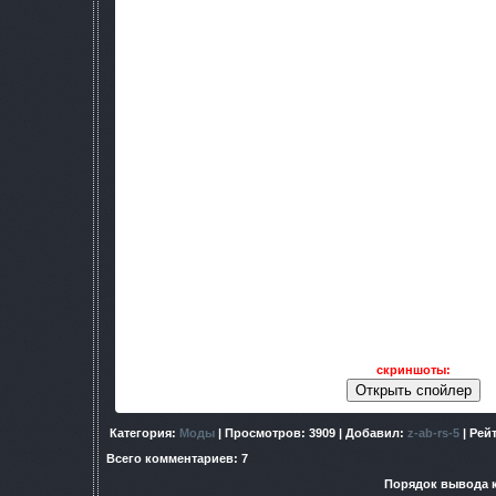
Большое внимание я уделил реалистичности в игре, при си
плохо видеть, плохо идти, бывает не может стрелять даже. Х
индикаторы. Самочувствие ГГ, от усталости и до радиации бу
экран.
Также переработаны свойства оружия, теперь выстрелы
смертельны, разные патроны наносят разный урон, допус
насквозь и по этому кровотечение можно остановить бинтами
центром тяжести, может наносить сильнейшие внутренн
смертельны. Также при сильном износе оружие патрон м
приведет оружие к полной негодности 
Я извиняюсь за столько короткое описание, но я его сде
интересней. Ведь когда все расписано что где есть и когд
интерес. Так что я хочу попробовать такое описание выло
будет негативная оценка сему , то я напишу полно описан
коробке не написан полный список того, что есть в игре.
заинтриговать. По своему опыту я заметил, что прочитав т
пару скринов, уже интересно, а когда дочитываю описание 
ждать. Это во мне говорит игрок, а строитель модов, гово
описание, и если у меня чего- то в моде нет такого, то ег
скриншоты:
Категория
:
Моды
|
Просмотров
: 3909 |
Добавил
:
z-ab-rs-5
|
Рей
Всего комментариев
:
7
Порядок вывода 