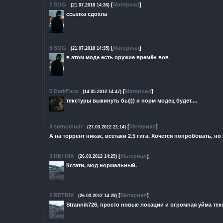
7
SOG
[
Материал
]
(21.07.2018 14:36)
ссылка сдохла
6
SOG
[
Материал
]
(21.07.2018 14:35)
в этом моде есть оружие времён вов
5
DarkFace
[
Материал
]
(14.05.2012 14:47)
текстуры выкинуть бы))) и норм модец будет....
4
sernomudr
[
Материал
]
(27.03.2012 21:14)
А на торрент никак, всетаки 2.5 гига. Хочется попробовать, но к
3
RETRIX
[
Материал
]
(26.03.2012 14:29)
Кстати, мод нормальный.
2
RETRIX
[
Материал
]
(26.03.2012 14:29)
Strannik726, просто новые локации и огромная уйма текс