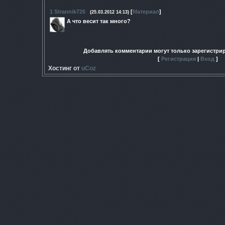
1
Strannik726
[
Материал
]
(25.03.2012 14:13)
А что весит так много?
Добавлять комментарии могут только зарегистри
[
Регистрация
|
Вход
]
Хостинг от
uCoz