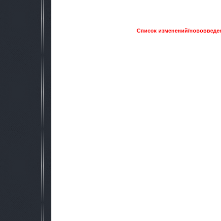
подробности, типа: «Добавлена надпись на мусорном баке
складах».
Список изменений/нововведе
Итак, собственно описание
Добавлено много новых анимаций и эффектов ра
Изменены параметры всех живых существ Зоны, начиная от
меткостью НПС.
Добавлены задания, около 10 штук, но такие задания, что п
даются наводки, про все остальное надо д
Добавлены новые костюмы и оружие, количе
Погода изменена по полной, изменён вообще сезон игры
Добавлено 3 новые локации, это Болота, Восточный
Добавлено много новых моделей, особенно 
Животное население Зоны пополнилось, помимо вырезанны
Библиотекарь, летучие мышки, та
Изменения потерпело много звуков, заменено 
Текстуры заменены на 65-75%+н
Шейдеры стоят билдовские, я их почти не трогал, они мо
красиво.
Конечно графика и атмосфера это вообще отдельная тема
количество текстур, я побоялся, что потеряется атмосфера, н
что хоть вроде и солнце светит, трава зеленая, но все же как
думаю, вы это тоже прочувству
На счёт скриптов, если я начну про них рассказывать, то за
основа полностью на АМК, добавлены почти все существую
техники. Добавлены вырезки из ARC и DMX модов. Д