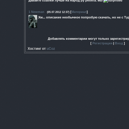
давайте ссылки лучше на народ ру ребята. мы
1
Newman
[
Материал
]
(05.07.2012 12:37)
Хм... описание необычное попробую скачать, но не с Т
Добавлять комментарии могут только зарегистри
[
Регистрация
|
Вход
]
Хостинг от
uCoz