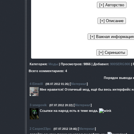
Категория
:
Моды
|
Просмотров
: 9866 |
Добавил
:
900SERG900
|
Всего комментариев
:
4
Порядок вывода 
4
Einwill
[
Материал
]
(08.07.2012 01:26)
Мне нравится! Отличный мод, ещё бы весь интерфейс н
3
snegovik
[
Материал
]
(07.07.2012 20:22)
Ссылки на народ есть в теме мода.
2
Casper23pc
[
Материал
]
(07.07.2012 19:46)