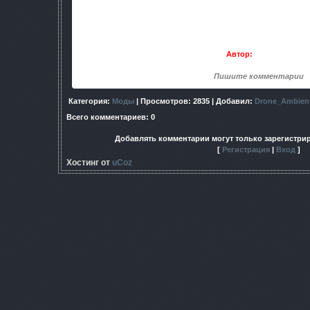
- из Т/С «Наша Russia»
- и др.
• Музыка в приёмнике более "живая" 
Автор:
DevNoBat
Пишите комментарии
Категория
:
Моды
|
Просмотров
: 2835 |
Добавил
:
Drone_Ambien
Всего комментариев
:
0
Добавлять комментарии могут только зарегистри
[
Регистрация
|
Вход
]
Хостинг от
uCoz