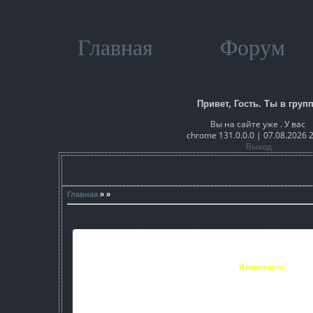
Главная
Форум
Привет, Гость. Ты в групп
Вы на сайте уже . У вас
chrome 131.0.0.0 | 07.08.2026 
Выход
Главная
» »
Этот маленький мод изменяет атмосферу в б
Изменения:
• Изменены фразы Бармен
- из К/Ф «Брат 2»
- из К/Ф «Особенности национальной ох
- «Шатрицы»,