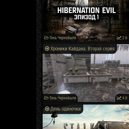
Тень Чернобыля
2.8
Хроники Кайдана. Вторая серия
Тень Чернобыля
4.0
День одиночки