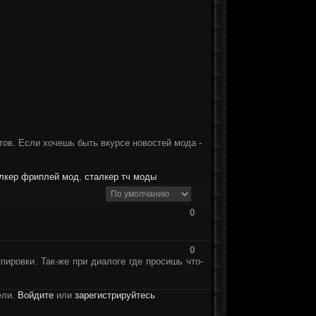
тов. Если хочешь быть вкурсе новостей мода -
лкер фриплей мод
,
сталкер тч моды
0
0
ировки. Так-же при диалоге где просишь что-
ели.
Войдите
или
зарегистрируйтесь