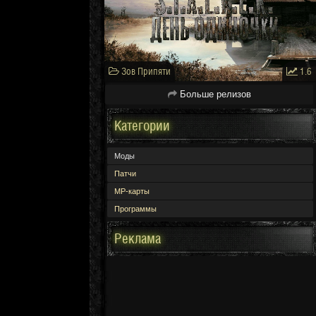
Зов Припяти
1.6
Больше релизов
Категории
Моды
Патчи
МР-карты
Программы
Реклама