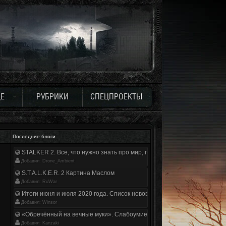
Е
РУБРИКИ
СПЕЦПРОЕКТЫ
Последние блоги
STALKER 2. Все, что нужно знать про мир, геймплей и сюжет | Разбор
Добавил: Drone_Ambient
S.T.A.L.K.E.R. 2 Картина Маслом
Добавил: RuWar
Итоги июня и июля 2020 года. Список нововведений
Добавил: Winsor
«Обречённый на вечные муки». Слабоумие и отвага
Добавил: Kanzaki