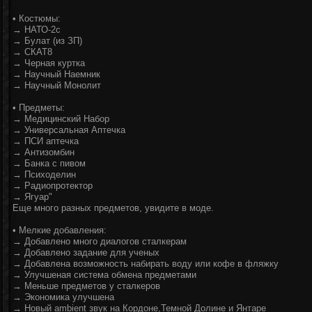
• Костюмы:
→ НАТО-2с
→ Булат (из ЗП)
→ СКАТ8
→ Черная куртка
→ Научный Наемник
→ Научный Монолит
• Предметы:
→ Медицинский Набор
→ Универсальная Аптечка
→ ПСИ аптечка
→ Антизомбин
→ Банка с пивом
→ Психоделин
→ Радиопротектор
→ Ягуар"
Еще много разных предметов, увидите в моде.
• Мелкие добавления:
→ Добавлено много диалогов сталкерам
→ Добавлено задание для ученых
→ Добавлена возможность набирать воду или кофе в фляжку
→ Улучшеная система обмена предметами
→ Меньше предметов у сталкеров
→ Экономика улучшена
→ Новый ambient звук на Кордоне,Темной Долине и Янтаре