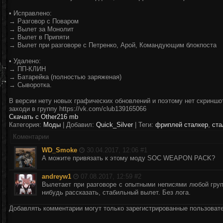
• Исправлено:
→ Разговор с Поваром
→ Вылет за Монолит
→ Вылет в Припяти
→ Вылет при разговоре с Петренко, Арой, Командующим блокпоста
• Удалено:
→ ПП-КЛИН
→ Батарейка (полностью заряженая)
→ Сыворотка.
В версии нету новых графических обновлений и поэтому нет скриншо
заходи в группу https://vk.com/club139165066
Скачать с Other
216 mb
Категория:
Моды
| Добавил:
Quick_Silver
|
Теги
:
фриплей сталкер
,
ста
Коментарии
WD_Smoke
30.04.2017, 12:06 #
1
А можите привязать к этому моду SOC WEAPON PACK?
andreyw1
07.08.2017, 12:59 #
2
Вылетает при разговоре с опытными неписями любой групп
нибудь рассказать, стабильный вылет. Без лога.
Добавлять комментарии могут только зарегистрированные пользоват