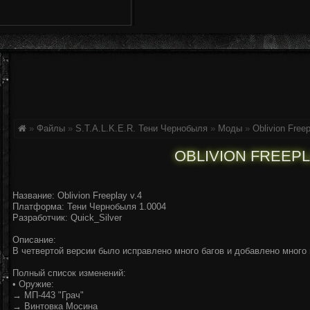
»
Файлы
»
S.T.A.L.K.E.R. Тени Чернобыля
»
Моды
»
Oblivion Freep
OBLIVION FREEPL
Название: Oblivion Freeplay v.4
Платформа: Тени Чернобыля 1.0004
Разработчик: Quick_Silver
Описание:
В четвертой версии было исправлено много багов и добавлено много
Полный список изменений:
• Оружие:
→ МП-443 "Грач"
→ Винтовка Мосина