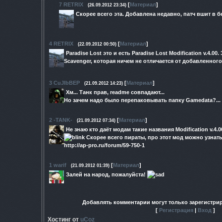
7
RETRIX
[
Материал
]
(26.09.2012 23:34)
Скорее всего эта. Добавлена недавно, патч вшит в бет
4
RETRIX
[
Материал
]
(22.09.2012 00:50)
Paradise Lost это и есть Paradise Lost Modification v.4.0
Scavenger, которая ничем не отличается от добавленного 
3
CuJIbBEP
[
Материал
]
(21.09.2012 14:23)
Хм... Танк прав, readme совпадают...
Но зачем надо было перепаковывать папку Gamedata?...
2
-TANK-
[
Материал
]
(21.09.2012 07:34)
Не знаю кто даёт модам такие названия Modification v.4
Скорее всего пираты, про этот мод можно узнать
http://ap-pro.ru/forum/59-750-1
1
warif
[
Материал
]
(21.09.2012 01:39)
Залей на народ, пожалуйста!
Добавлять комментарии могут только зарегистри
[
Регистрация
|
Вход
]
Хостинг от
uCoz