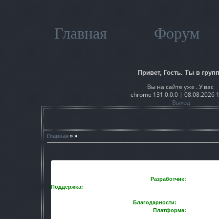
Главная
Форум
Привет, Гость. Ты в групп
Вы на сайте уже . У вас
chrome 131.0.0.0 | 08.08.2026 
Выход
Главная
» »
Разработчик:
Scavenger
Поддержка:
RuWar, Earthworm-Jim, Bugsfixer, RETRIX, KV38, M
[Partisan]
Благодарности:
Shadows, SkyL
Платформа:
ТЧ 1.0006