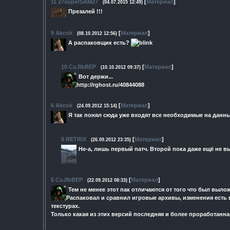
11
27superSAM27
[
Материал
]
(04.07.2015 12:49)
Презалей !!!
9
Akcok
[
Материал
]
(08.10.2012 12:56)
А распаковщик есть?
10
CuJIbBEP
[
Материал
]
(10.10.2012 09:37)
Вот держи...
http://rghost.ru/40844088
6
Akcok
[
Материал
]
(24.09.2012 15:14)
Я так понял сюда уже входят все необходимые на дан
8
RETRIX
[
Материал
]
(26.09.2012 23:35)
Не-а, лишь первый патч. Второй пока даже ещё не вы
5
CuJIbBEP
[
Материал
]
(22.09.2012 08:33)
Тем не менее этот пак отличаются от того что был вылож
Распаковал и сравнил игровые архивы, изменения есть 
текстурах.
Только какая из этих версий последняя и более проработанная