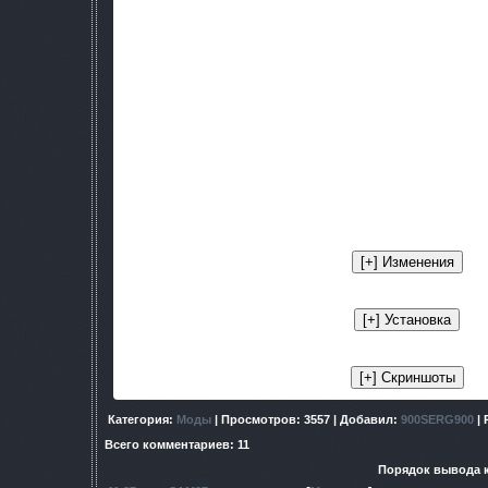
Главной целью мода Paradise Lost является приближен
Чернобыля" к такому образцу, который демонстрировася
в период с 2002-го по 2005-й год - т.е. возвратить всё то
осталось на тех старых скриншотах, трейлерах, "ф
множества игровых журналов - то, что можно теперь
разработки игры (билдах), которые, к счастью, доступны д
мода входит воплощение всего лучшего из билдов в фин
стиль, графика и её уникальные возможности (DX8 и DX
отдельные сюжетные моменты, и много
2 января 2012 года была выпущена бета-версия модифик
открытый бета-тест, в котором может принять учас
модификацию.
Категория
:
Моды
|
Просмотров
: 3557 |
Добавил
:
900SERG900
|
Всего комментариев
:
11
Порядок вывода 