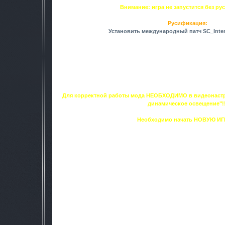
Внимание: игра не запустится без р
Русификация:
Установить международный патч SC_Inter
скопировать папку "gamedata" из папки "rus" в папку с игр
Чтобы НПС не говорили по-английски, нужно удали
gamedata/sounds/characters_voice/
но при этом обязательно сохранить следующие п
gamedata/sounds/characters_voice/scenario
gamedata/sounds/characters_voice/scen
Для корректной работы мода НЕОБХОДИМО в видеонастр
динамическое освещение"!!
Необходимо начать НОВУЮ ИГР
Главные особенности включа
•Естественная смена суток на основании ежесуточных наб
художниками от Студии Dolg
•Обширные перспективы, создающие большой откр
•Новый многофазный лунный дизайн созда
•Присущее движение солнца соответственно на данное числ
расположения (Украина).
•Усовершенствованное High Dynamic Range освещение и Sun ef
восходы).