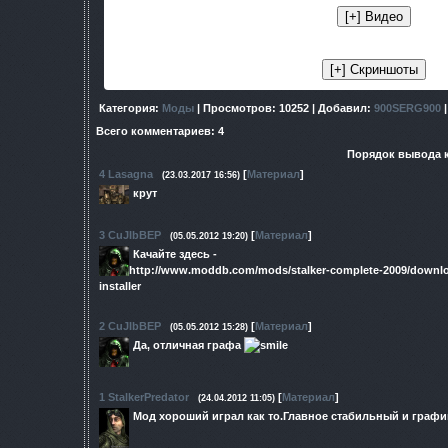
Категория
:
Моды
|
Просмотров
: 10252 |
Добавил
:
900SERG900
Всего комментариев
:
4
Порядок вывода 
4
Lasagna
[
Материал
]
(23.03.2017 16:56)
крут
3
CuJIbBEP
[
Материал
]
(05.05.2012 19:20)
Качайте здесь -
http://www.moddb.com/mods/stalker-complete-2009/downloa
installer
2
CuJIbBEP
[
Материал
]
(05.05.2012 15:28)
Да, отличная графа
1
StalkerPredator
[
Материал
]
(24.04.2012 11:05)
Mод хороший играл как то.Главное стабильный и граф