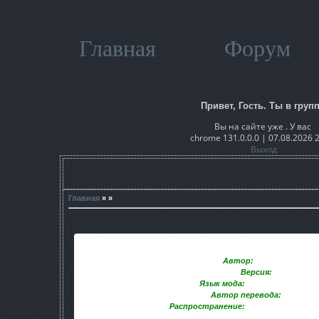
Главная
Форум
Привет, Гость. Ты в групп
Вы на сайте уже . У вас
chrome 131.0.0.0 | 07.08.2026 
Выход
Главная
» »
Автор:
Dolgov Studio
Версия:
1.4.4
Язык мода:
Русский / Англий
Автор перевода:
народны
Распространение:
Свободное распр