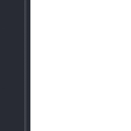
Визуальный капитальный ремонт не будет полным без новог
Именно поэтому мы с гордостью представляем наш собств
также изменен HUD. Создано нашей фирмой дизайн интерфе
в игре искусства и фотографии реальных объектов в зон
добавив, уникальный стиль искусства и подлинные чув
реорганизованы для более удобного интуи
После того как путешествие заканчивается хорошим концо
позволит вам продолжить игру в режиме свободной игры
мигрировать свободно в окружающей среде. Это будет 
функция не удалит кинематографического завершения иг
количество мелких незначительных изменений. ReadMe со
и их авторов, которые способствовали 
Этот мод работать гладко на Shader Model 3.0/4.0 и больш
текстур высокого качества. Это работает лучше, чем S.T.A.L.K
Зов Припяти, в то время, показывая лучшее изображение. D
свой потенциал для этой иг
SC_International_Patch разработанный силами русскоязычн
предполагалось переводить на русский язык, но наши мод
задачей.