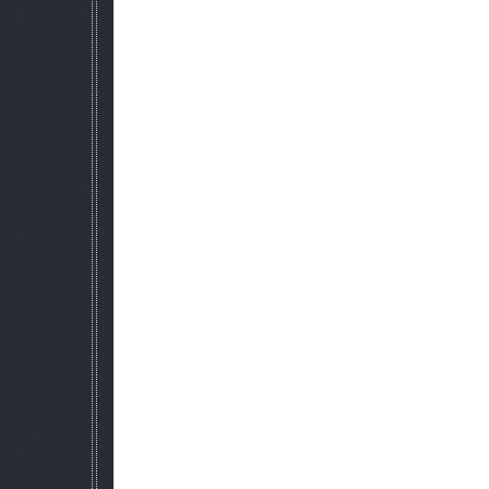
•Количество погодных циклов уве
•Различные виды штормов, от сильного
•Намокание во время дождя
•Звездная карта с высоким разре
•Улучшенная анимация вод
Этот мод полностью использует Shader Model 3.0/4.0 и пре
программы построения теней, впервые замеченную в Crysis
играх, создавая иллюзию близких к жизни истинног
дополнительные методы исполнения, создающие огромную ра
•Parallax Occlusion Mapping - дает двухмерным текстурам
может ясно видеться на поверхностях, наприме
•Screen Space Ambient Occlusion - затенение методом а
исходящих как в реальной жизни, создание мягких теней в 
•Depth of Field - постепенное уменьшение резкости, опред
например, далекий пейзаж появится размытым по сра
объектами.
•Motion Blur - Эффект размытости часто используются, чт
когда камера движется быст
•Particle system - улучшенное отображение огня, взрывов
аномалий, тумана и т.д.
•Water Shaders - улучшенные водные эффекты перенесен
•Fire Dynamic Lighting - огонь освещает окрестности, 