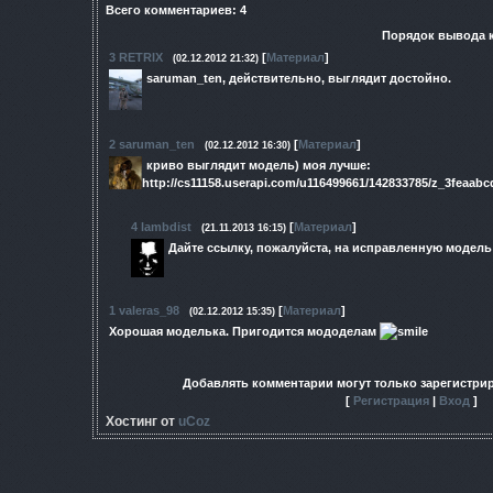
Всего комментариев
:
4
Порядок вывода 
3
RETRIX
[
Материал
]
(02.12.2012 21:32)
saruman_ten
, действительно, выглядит достойно.
2
saruman_ten
[
Материал
]
(02.12.2012 16:30)
криво выглядит модель) моя лучше:
http://cs11158.userapi.com/u116499661/142833785/z_3feaabc
4
lambdist
[
Материал
]
(21.11.2013 16:15)
Дайте ссылку, пожалуйста, на исправленную модель 
1
valeras_98
[
Материал
]
(02.12.2012 15:35)
Хорошая моделька. Пригодится мододелам
Добавлять комментарии могут только зарегистри
[
Регистрация
|
Вход
]
Хостинг от
uCoz