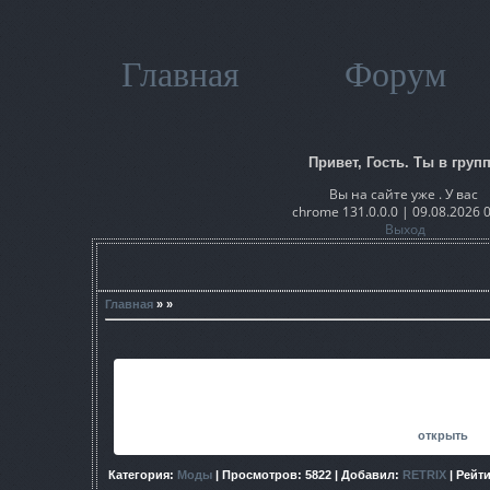
Главная
Форум
Привет, Гость. Ты в групп
Вы на сайте уже . У вас
chrome 131.0.0.0 | 09.08.2026 
Выход
Главная
» »
Визуал главного героя в свитере, как на изображении в инве
Scarabay
Скриншот:
открыть
Категория
:
Моды
|
Просмотров
: 5822 |
Добавил
:
RETRIX
|
Рейт