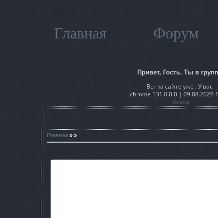
Главная
Форум
Привет, Гость. Ты в групп
Вы на сайте уже . У вас
chrome 131.0.0.0 | 09.08.2026 
Выход
Главная
» »
bind_stalker:
строку sak_off_corpses.off_corpses() добавить в ваш bind
sak_off_corpses: