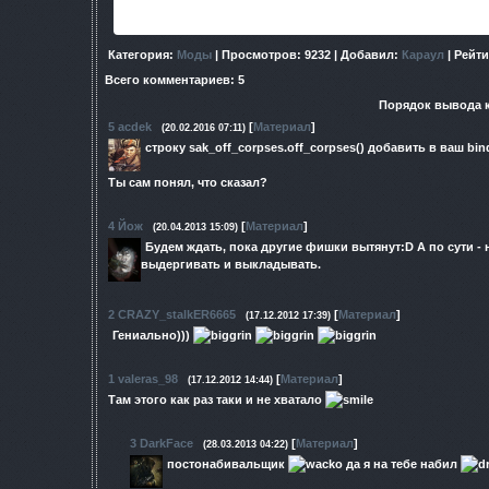
просто скопировать в scrip
Категория
:
Моды
|
Просмотров
: 9232 |
Добавил
:
Караул
|
Рейти
Всего комментариев
:
5
Порядок вывода 
5
acdek
[
Материал
]
(20.02.2016 07:11)
строку sak_off_corpses.off_corpses() добавить в ваш bind_
Ты сам понял, что сказал?
4
Йож
[
Материал
]
(20.04.2013 15:09)
Будем ждать, пока другие фишки вытянут:D А по сути - н
выдергивать и выкладывать.
2
CRAZY_stalkER6665
[
Материал
]
(17.12.2012 17:39)
Гениально)))
1
valeras_98
[
Материал
]
(17.12.2012 14:44)
Там этого как раз таки и не хватало
3
DarkFace
[
Материал
]
(28.03.2013 04:22)
постонабивальщик
да я на тебе набил