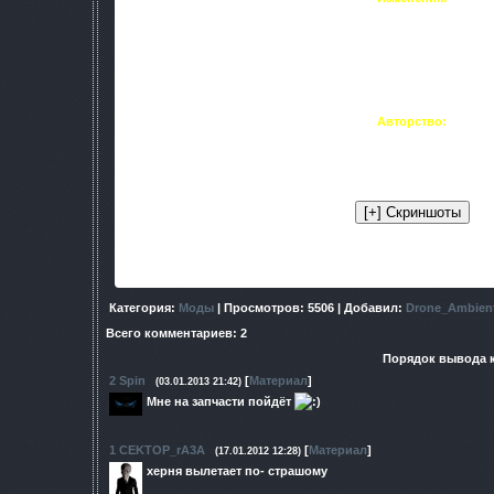
• В игру добавлено 11 новых видов оружия: SKAR, QBZ-97,
М134 , XM8 SS, Micro Uzi, TEC-9, Glock-19 "G19"
• Именены модели новичков, нейтралов, некотор
• Добавлено гниение трупов (Автор: 
• Мрачная погода из
ABC Infe
Авторство:
Текстуры костюмов:
РЕД, -D-eath, Bo
Гниение трупов:
SkyLoade
Категория
:
Моды
|
Просмотров
: 5506 |
Добавил
:
Drone_Ambien
Всего комментариев
:
2
Порядок вывода 
2
Spin
[
Материал
]
(03.01.2013 21:42)
Мне на запчасти пойдёт
1
CEKTOP_rA3A
[
Материал
]
(17.01.2012 12:28)
херня вылетает по- страшому