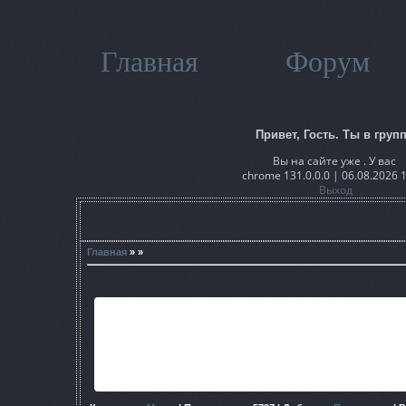
Главная
Форум
Привет, Гость. Ты в групп
Вы на сайте уже . У вас
chrome 131.0.0.0 | 06.08.2026 
Выход
Главная
» »
Данная модификация переносит нас к САМОМУ началу ист
кличке
СТРЕЛОК
. Покажет и расскажет где он был и что с
доктором,призраком и клыком.и что с ними стало потом
наилучшая из тех,что меняют сюжет.Прия