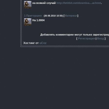
на всякий случай
http://letitbit.net/downloa....ar.html
.
1
Пригоршня
[
Материал
]
(30.08.2010 10:50)
На 1.0004
Добавлять комментарии могут только зарегистри
[
Регистрация
|
Вход
]
Хостинг от
uCoz