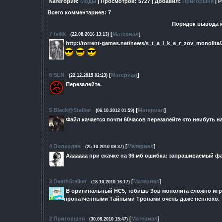
Категория
:
Моды
|
Просмотров
: 5727 |
Добавил
:
Пригоршня
|
Р
Всего комментариев
:
7
Порядок вывода 
7
tvikk
[
Материал
]
(22.08.2016 13:13)
http://torrent-games.net/news/s_t_a_l_k_e_r_zov_monolita/
6
SLN
[
Материал
]
(22.12.2015 02:23)
Перезалейте.
5
Black@Stalker
[
Материал
]
(06.10.2012 01:59)
Файл качается почти 60часов перезалейте кто неибуть н
4
Волкодав
[
Материал
]
(25.10.2010 09:37)
Ааааааа при скачке на 36 мб ошибка: запрашиваемый файл
3
DeathStalker
[
Материал
]
(18.10.2010 16:17)
В оригинальный НС5, тобишь Зов монолита сложно играт
пропатченными Тайными Тропами очень даже неплохо.
2
Пригоршня
[
Материал
]
(30.08.2010 15:47)