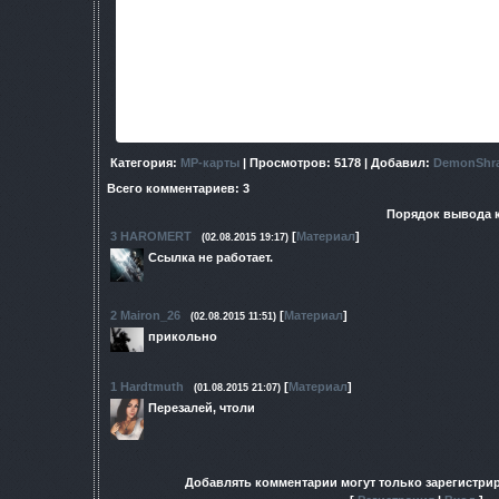
Видео которое многое объяс
https://www.youtube.com/watch?v=-
Категория
:
МР-карты
|
Просмотров
: 5178 |
Добавил
:
DemonShr
Всего комментариев
:
3
Порядок вывода 
3
HAROMERT
[
Материал
]
(02.08.2015 19:17)
Ссылка не работает.
2
Mairon_26
[
Материал
]
(02.08.2015 11:51)
прикольно
1
Hardtmuth
[
Материал
]
(01.08.2015 21:07)
Перезалей, чтоли
Добавлять комментарии могут только зарегистри