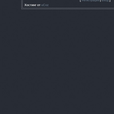
[
Регистрация
|
Вход
]
Хостинг от
uCoz