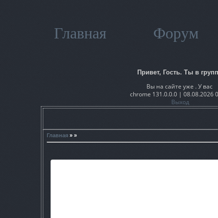
Главная
Форум
Привет, Гость. Ты в групп
Вы на сайте уже . У вас
chrome 131.0.0.0 | 08.08.2026 
Выход
Главная
» »
В архиве. 16 секторов. Под З
формат object и полная сцена в MAX 
За автора не забывайте когда будете использов
Удачи в модострое!=)
https://yadi.sk/d/4-SR9YQei92
Автор: Audron