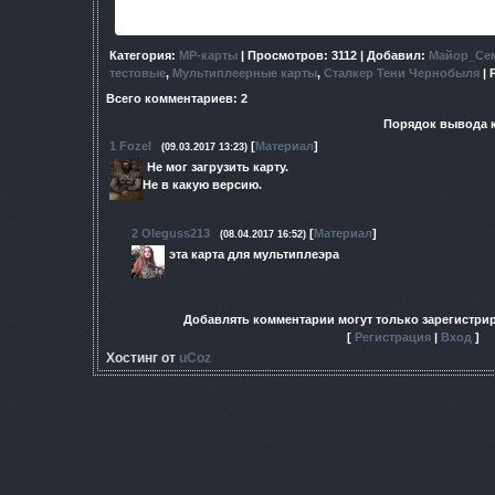
:гг
Категория
:
МР-карты
|
Просмотров
: 3112 |
Добавил
:
Майор_Сем
тестовые
,
Мультиплеерные карты
,
Сталкер Тени Чернобыля
|
Всего комментариев
:
2
Порядок вывода 
1
Fozel
[
Материал
]
(09.03.2017 13:23)
Не мог загрузить карту.
Не в какую версию.
2
Oleguss213
[
Материал
]
(08.04.2017 16:52)
эта карта для мультиплеэра
Добавлять комментарии могут только зарегистри
[
Регистрация
|
Вход
]
Хостинг от
uCoz