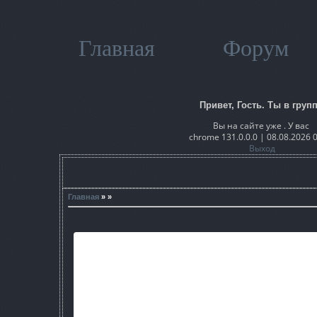
Главная
Форум
Привет, Гость. Ты в групп
Вы на сайте уже . У вас
chrome 131.0.0.0 | 08.08.2026 
Выход
Главная
» »
Толком названия даже не придумал, ну это моя первая или в
ладно. отображаться должно нормально потому что исполь
больше 3к полигонов.
Прошу в меня помидорами не кидаться бо в СДК с локами пр
слишком.