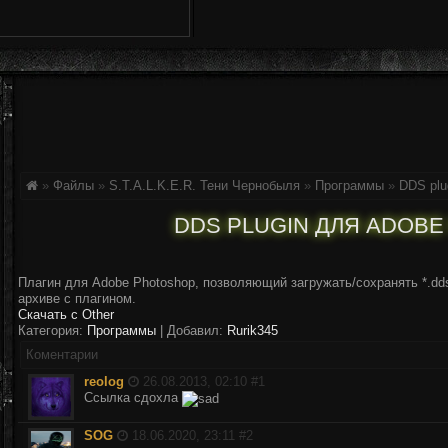
»
Файлы
»
S.T.A.L.K.E.R. Тени Чернобыля
»
Программы
»
DDS plu
DDS PLUGIN ДЛЯ ADOB
Плагин для Adobe Photoshop, позволяющий загружать/сохранять *.dd
архиве с плагином.
Скачать с Other
Категория:
Программы
| Добавил:
Rurik345
Коментарии
reolog
26.08.2013, 02:10 #
1
Ссылка сдохла
SOG
18.06.2020, 23:11 #
2