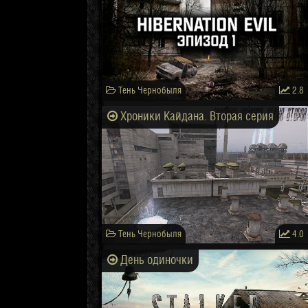
Тень Чернобыля
2.8
Хроники Кайдана. Вторая серия
Тень Чернобыля
4.0
День одиночки