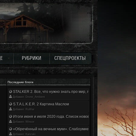
Е
РУБРИКИ
СПЕЦПРОЕКТЫ
Последние блоги
STALKER 2. Все, что нужно знать про мир, геймплей и сюжет | Разбор
Добавил: Drone_Ambient
S.T.A.L.K.E.R. 2 Картина Маслом
Добавил: RuWar
Итоги июня и июля 2020 года. Список нововведений
Добавил: Winsor
«Обречённый на вечные муки». Слабоумие и отвага
Добавил: Kanzaki