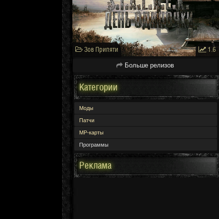
Зов Припяти
1.6
Больше релизов
Категории
Моды
Патчи
МР-карты
Программы
Реклама