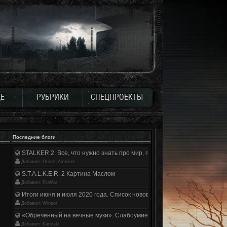
Е
РУБРИКИ
СПЕЦПРОЕКТЫ
Последние блоги
STALKER 2. Все, что нужно знать про мир, геймплей и сюжет | Разбор
Добавил: Drone_Ambient
S.T.A.L.K.E.R. 2 Картина Маслом
Добавил: RuWar
Итоги июня и июля 2020 года. Список нововведений
Добавил: Winsor
«Обречённый на вечные муки». Слабоумие и отвага
Добавил: Kanzaki