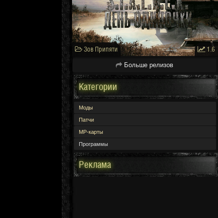
Зов Припяти
1.6
Больше релизов
Категории
Моды
Патчи
МР-карты
Программы
Реклама