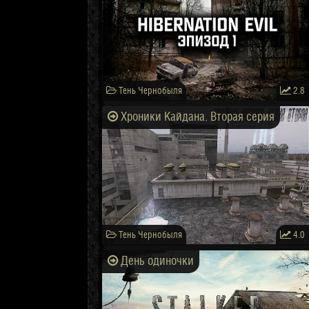
Тень Чернобыля
2.8
Хроники Кайдана. Вторая серия
Тень Чернобыля
4.0
День одиночки