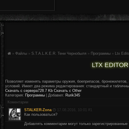
»
Файлы
»
S.T.A.L.K.E.R. Тени Чернобыля
»
Программы
»
Ltx Edit
LTX EDITOR
Позволяет изменять параметры оружия, боеприпасов, бронежилетов, 
условий. Имеет два режима редактирования: стандартный и табличны
Скачать с сервера
728.7 Kb
Скачать с Other
Категория:
Программы
| Добавил:
Rurik345
Коментарии
STALKER-Zona
17.08.2016, 10:01 #
1
Как пользоваться?
Добавлять комментарии могут только зарегистрированные