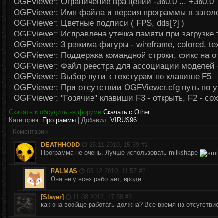
OGFViewer: Ограничение вращений -360.0 ... +360.0
OGFViewer: Имя файла и версия программы в заголо
OGFViewer: Цветные подписи ( FPS, dds[?] )
OGFViewer: Исправлена утечка памяти при загрузке 
OGFViewer: 3 режима фигуры - wireframe, colored, te
OGFViewer: Поддержка командной строки, фикс на о
OGFViewer: Файл реестра для ассоциации моделей 
OGFViewer: Выбор пути к текстурам по клавише F5
OGFViewer: При отсутствии OGFViewer.cfg путь по ум
OGFViewer: "Горячие" клавиши F3 - открыть, F2 - со
Скачать и обсудить на форуме
Скачать с Other
Категория:
Программы
| Добавил:
VIRUS96
Коментарии
DEATHHODD
25.11.2010, 15:39 #
1
Программа не очень. Лучше использовать milkshape
RALMAS
05.12.2010, 11:57 #
2
Она не у всех работает, вроде...
[Slayer]
11.08.2012, 17:38 #
3
как она вообще работать должна? Все время на отсутствие