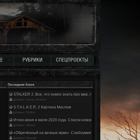
Е
РУБРИКИ
СПЕЦПРОЕКТЫ
Последние блоги
STALKER 2. Все, что нужно знать про мир, геймплей и сюжет | Разбор
Добавил: Drone_Ambient
S.T.A.L.K.E.R. 2 Картина Маслом
Добавил: RuWar
Итоги июня и июля 2020 года. Список нововведений
Добавил: Winsor
«Обречённый на вечные муки». Слабоумие и отвага
Добавил: Kanzaki