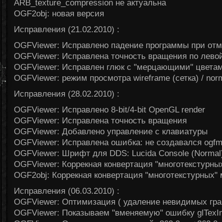
ARB_texture_compression не актуальна
OGF2obj: новая версия
Исправления (21.02.2010) :
OGFViewer: Исправлено падение программы при от
OGFViewer: Исправлена точность вращения по лево
OGFViewer: Исправлен глюк с "мерцающими" цветам
OGFViewer: режим просмотра wireframe (сетка) / norm
Исправления (28.02.2010) :
OGFViewer: Исправлено 8-bit/4-bit OpenGL render
OGFViewer: Исправлена точность вращения
OGFViewer: Добавлено управление с клавиатуры
OGFViewer: Исправлена ошибка: не создавался ogfmo
OGFViewer: Шрифт для DDS: Lucida Console (Normal
OGFViewer: Коррекная конвертация "многотекстурны
OGF2obj: Коррекная конвертация "многотекстурных"
Исправления (06.03.2010) :
OGFViewer: Оптимизация ( удаление невидимых граней
OGFViewer: Показываем "вменяемую" ошибку glTexI