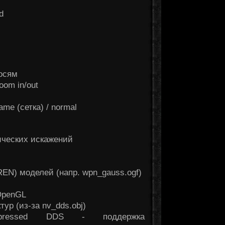
d
 осям
oom in/out
me (сетка) / normal
ических искажений
EN) моделей (напр. wpn_gauss.ogf)
OpenGL
ур (из-за nv_dds.obj)
mpressed DDS - поддержка