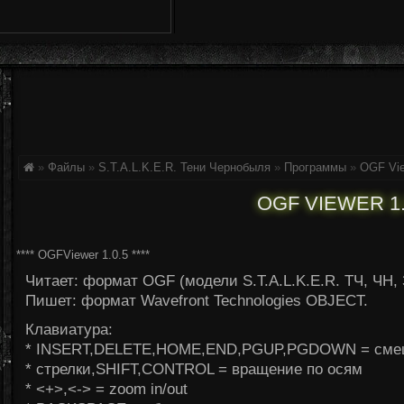
»
Файлы
»
S.T.A.L.K.E.R. Тени Чернобыля
»
Программы
»
OGF Vie
OGF VIEWER 1.
**** OGFViewer 1.0.5 ****
Читает: формат OGF (модели S.T.A.L.K.E.R. ТЧ, ЧН, 
Пишет: формат Wavefront Technologies OBJECT.
Клавиатура:
* INSERT,DELETE,HOME,END,PGUP,PGDOWN = смещ
* стрелки,SHIFT,CONTROL = вращение по осям
* <+>,<-> = zoom in/out