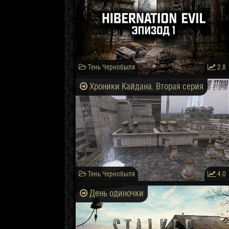
Тень Чернобыля
2.8
Хроники Кайдана. Вторая серия
Тень Чернобыля
4.0
День одиночки