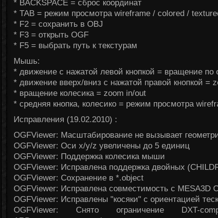
* BACKSPACE = сброс координат
* TAB = режим просмотра wireframe / colored / texture
* F2 = сохранить в OBJ
* F3 = открыть OGF
* F5 = выбрать путь к текстурам
Мышь:
* движение с нажатой левой кнопкой = вращение по
* движение вверх/вниз с нажатой правой кнопкой = z
* вращение колесика = zoom in/out
* средняя кнопка, колесико = режим просмотра wirefra
Исправления (19.02.2010) :
OGFViewer: Масштабирование не вызывает геометр
OGFViewer: Оси x/y/z yвеличены до 5 единиц
OGFViewer: Поддержка колесика мыши
OGFViewer: Исправлена поддержка двойных (CHILDR
OGFViewer: Сохранение в *.object
OGFViewer: Исправлена совместимость с MESA3D 
OGFViewer: Исправлены "косяки" с ориентацией тескт
OGFViewer: Снято ограничение DXT-co