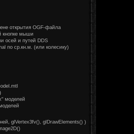
мене открытия OGF-файла
й кнопке мыши
и осей и путей DDS
al по ср.кн.м. (или колесику)
del.mtl
)
х" моделей
 моделей
, glVertex3fv(), glDrawElements() )
mage2D()