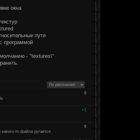
вке окна
текстур
xtured
тносительные пути
с программой
олчанию - "textures\"
хранить.
0
+1
0
 какого-то файла ругается