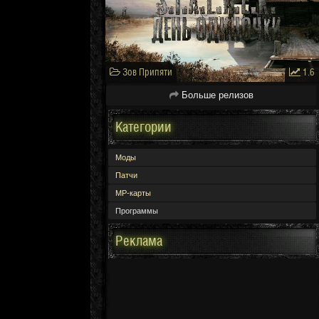
Зов Припяти
1.6
Больше релизов
Категории
Моды
Патчи
МР-карты
Программы
Реклама