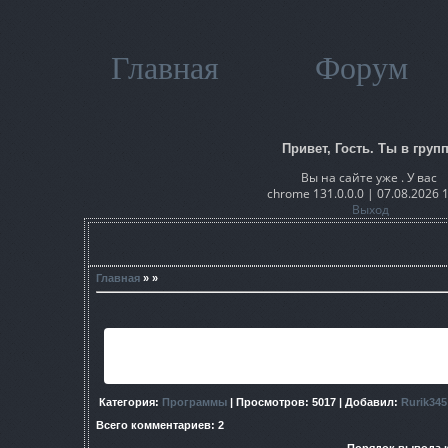
Главная
Форум
Привет, Гость. Ты в групп
Вы на сайте уже . У вас
chrome 131.0.0.0 | 07.08.2026 
Выход
Главная
» »
Небольшая и очень удобная программа для просмотра DDS ф
Категория
:
Программы
|
Просмотров
: 5017 |
Добавил
:
Rurik345
Всего комментариев
:
2
Порядок вывода 