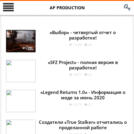
AP PRODUCTION
«Выбор» - четвертый отчет о
разработке!
11058
46
«SFZ Project» - полная версия в
разработке!
16011
23
«Legend Returns 1.0» - Информация о
моде за июнь 2020
10716
22
Создатели «True Stalker» отчитались о
проделанной работе