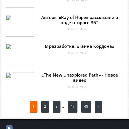
15899
31
Авторы «Ray of Hope» рассказали о
ходе второго ЗБТ
6491
40
В разработке: «Тайна Кордона»
4577
43
«The New Unexplored Path» - Новое
видео
3458
20
1
2
3
...
47
48
»