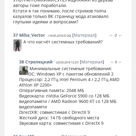
авторы тоже поработали.
Кстати я так понимаю, после стримов толпа
казуалов только ВК страницу мода атаковало
глупыми идеями и вопросами?
37
Miha_Vector
[
Материал
]
-2
(18.05.2018 07:20)
А что насчёт системных требований?
38
Стрелецкий
[
Материал
]
0
(20.05.2018 12:37)
Минимальные системные требования:
ОС: Windows XP с пакетом обновлений 2
Процессор: 2,2 ГГц Intel Pentium 4 / 2,2 ГГц AMD
Athlon XP 2200+
Оперативная память: 2048 МБ
Видеокарта: nVidia GeForce 5900 со 128 МБ
видеопамяти / AMD Radeon 9600 XT со 128 МБ
видеопамяти
DirectX®: совместимая с DirectX 9
Жесткий диск: 14 ГБ свободного места
Звуковая карта: совместимая с DirectX 9