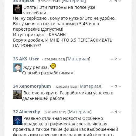
36
Snp435
[
Материал
]
-4
(17.05.2018 19:49)
Опять? Эти патроны на поясе уже
заколебали...
Не, ну серйозно.. кому это нужно? Это не удобно.
Вот у меня на поясе например 5.45 и я в
перестрелке (допустим)
И тут приходят - КАБАНЫ
Беру я дробач, И МНЕ ЧТО 3,5 ПЕРЕТАСКИВАТЬ
ПАТРОНЫ????
35
AKS_User
[
Материал
]
2
(17.05.2018 10:29)
Жду релиза.
Спасибо разработчикам
34
Xenomorphum
[
Материал
]
3
(12.05.2018 13:25)
Все очень круто! Разработчикам успехов в
дальнейшей работе!
32
Albeerchy
[
Материал
]
4
(04.05.2018 12:34)
Реально отличная новость! Особенно
порадовала графическая составляющая
проекта, а так-же такие фишки как выброшенный
фонарь или глоустик продолжающий освещать