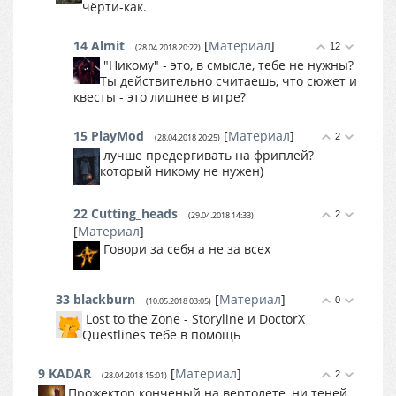
чёрти-как.
14
Almit
[
Материал
]
12
(28.04.2018 20:22)
"Никому" - это, в смысле, тебе не нужны?
Ты действительно считаешь, что сюжет и
квесты - это лишнее в игре?
15
PlayMod
[
Материал
]
2
(28.04.2018 20:25)
лучше предергивать на фриплей?
который никому не нужен)
22
Cutting_heads
2
(29.04.2018 14:33)
[
Материал
]
Говори за себя а не за всех
33
blackburn
[
Материал
]
0
(10.05.2018 03:05)
Lost to the Zone - Storyline и DoctorX
Questlines тебе в помощь
9
KADAR
[
Материал
]
2
(28.04.2018 15:01)
Прожектор конченый на вертолете, ни теней,