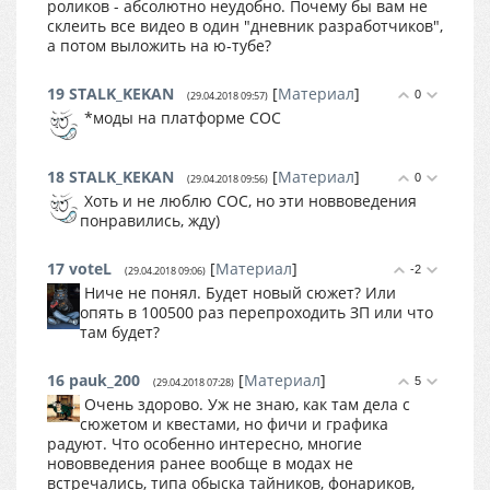
роликов - абсолютно неудобно. Почему бы вам не
склеить все видео в один "дневник разработчиков",
а потом выложить на ю-тубе?
19
STALK_KEKAN
[
Материал
]
0
(29.04.2018 09:57)
*моды на платформе COC
18
STALK_KEKAN
[
Материал
]
0
(29.04.2018 09:56)
Хоть и не люблю COC, но эти новвоведения
понравились, жду)
17
voteL
[
Материал
]
-2
(29.04.2018 09:06)
Ниче не понял. Будет новый сюжет? Или
опять в 100500 раз перепроходить ЗП или что
там будет?
16
pauk_200
[
Материал
]
5
(29.04.2018 07:28)
Очень здорово. Уж не знаю, как там дела с
сюжетом и квестами, но фичи и графика
радуют. Что особенно интересно, многие
нововведения ранее вообще в модах не
встречались, типа обыска тайников, фонариков,