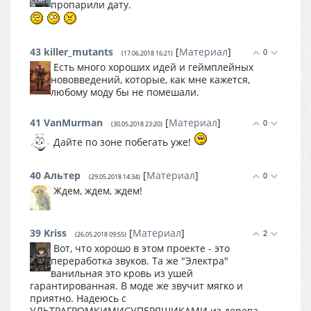
пропарили дату.
43
killer_mutants
[
Материал
]
0
(17.06.2018 16:21)
Есть много хороших идей и геймплейных
нововведений, которые, как мне кажется,
любому моду бы не помешали.
41
VanMurman
[
Материал
]
0
(30.05.2018 23:20)
Дайте по зоне побегать уже!
40
Альтер
[
Материал
]
0
(29.05.2018 14:34)
Ждем, ждем, ждем!
39
Kriss
[
Материал
]
2
(26.05.2018 09:55)
Вот, что хорошо в этом проекте - это
переработка звуков. Та же "Электра"
ванильная это кровь из ушей
гарантированная. В моде же звучит мягко и
приятно. Надеюсь с
УЛЬТРАГРОМКИМИСУПЕРЯЩИКАМИ из дерева