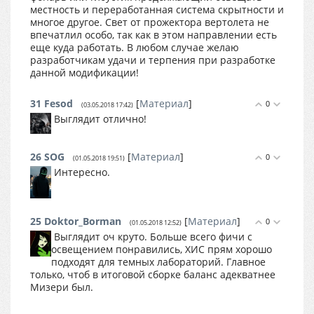
местность и переработанная система скрытности и
многое другое. Свет от прожектора вертолета не
впечатлил особо, так как в этом направлении есть
еще куда работать. В любом случае желаю
разработчикам удачи и терпения при разработке
данной модификации!
31
Fesod
[
Материал
]
0
(03.05.2018 17:42)
Выглядит отлично!
26
SOG
[
Материал
]
0
(01.05.2018 19:51)
Интересно.
25
Doktor_Borman
[
Материал
]
0
(01.05.2018 12:52)
Выглядит оч круто. Больше всего фичи с
освещением понравились, ХИС прям хорошо
подходят для темных лабораторий. Главное
только, чтоб в итоговой сборке баланс адекватнее
Мизери был.