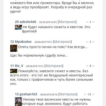
ножевого боя или прожектора. Вроде бы и мелочи,
а ведь игру преобразят. Разрабу в очередной раз
удачи!
29
askolo4ek
[
Материал
]
1
(02.05.2018 14:37)
Не будет никакого сюжета и квестов. Это
фриплей
12
Mpako6ec
[
Материал
]
1
(28.04.2018 19:51)
Опять просто пачки на пояс? Как всегда...
Щас бы нормальную судьбу зоны...
11
Ric_V
[
Материал
]
8
(28.04.2018 15:51)
Пожалуйста, завезите сюжет и квесты. Без
всего этого - это тот же бездушный неинтересный
кок, только с графончиком и чуть более сильными
нпс.
13
goshan163
[
Материал
]
-11
(28.04.2018 20:16)
Никому твои васянские квесты не нужны,
которые еще, возможно, будут работать