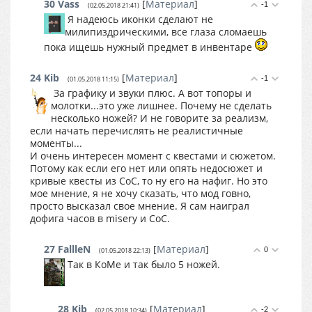
30
Vass
[
Материал
]
-1
(02.05.2018 21:41)
Я надеюсь иконки сделают не
милипиздрическими, все глаза сломаешь
пока ищешь нужный предмет в инвентаре
24
Kib
[
Материал
]
-1
(01.05.2018 11:15)
За графику и звуки плюс. А вот топоры и
молотки...это уже лишнее. Почему не сделать
несколько ножей? И не говорите за реализм,
если начать перечислять не реалистичные
моменты...
И очень интересен момент с квестами и сюжетом.
Потому как если его нет или опять недосюжет и
кривые квесты из СоС, то ну его на нафиг. Но это
мое мнение, я не хочу сказать, что мод говно,
просто высказал свое мнение. Я сам наиграл
дофига часов в misery и СоС.
27
FallleN
[
Материал
]
0
(01.05.2018 22:13)
Так в КоМе и так было 5 ножей.
28
Kib
[
Материал
]
-2
(02.05.2018 10:34)