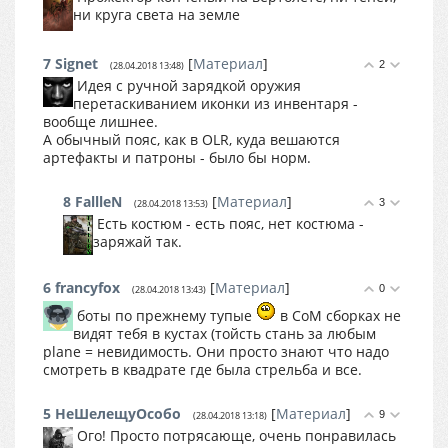
ни круга света на земле
7
Signet
[
Материал
]
2
(28.04.2018 13:48)
Идея с ручной зарядкой оружия
перетаскиванием иконки из инвентаря -
вообще лишнее.
А обычный пояс, как в OLR, куда вешаются
артефакты и патроны - было бы норм.
8
FallleN
[
Материал
]
3
(28.04.2018 13:53)
Есть костюм - есть пояс, нет костюма -
заряжай так.
6
francyfox
[
Материал
]
0
(28.04.2018 13:43)
боты по прежнему тупые
в CoM сборках не
видят тебя в кустах (тойсть стань за любым
plane = невидимость. Они просто знают что надо
смотреть в квадрате где была стрельба и все.
5
НеШелещуОсобо
[
Материал
]
9
(28.04.2018 13:18)
Ого! Просто потрясающе, очень понравилась