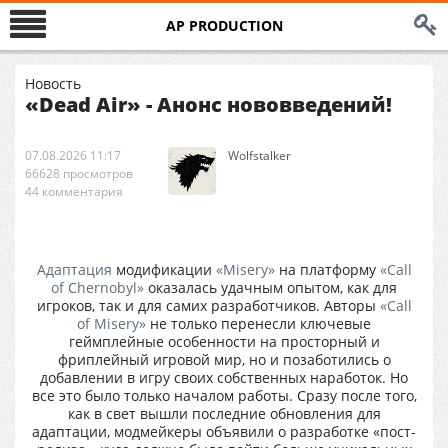
AP PRODUCTION
Новость
«Dead Air» - Анонс нововведений!
07.08.2026 11:17
Wolfstalker
66628 просмотров
44 комментария
Адаптация
модификации
«Misery»
на платформу
«Call
of Chernobyl»
оказалась удачным опытом, как для
игроков, так и для самих разработчиков. Авторы
«Call
of Misery»
не только перенесли ключевые
геймплейные особенности на просторный и
фриплейный игровой мир, но и позаботились о
добавлении в игру своих собственных наработок. Но
все это было только началом работы. Сразу после того,
как в свет вышли последние обновления для
адаптации, модмейкеры объявили о разработке «пост-