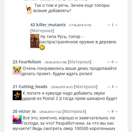
Так о том и речь. Зачем еще топоры
всякие добавлять?
42
killer_mutants
1
(17.06.2018 16:19)
[
Материал
]
Ну типа Русь, топор -
распространённое оружие в деревне.
23
Fourfolium
[
Материал
]
0
(30.04.2018 21:58)
Очень понравились ваши демо, продолжайте
делать проект, будем ждать релиз!
21
Cutting_heads
[
Материал
]
3
(29.04.2018 14:31)
К лопате и кувалде надо добавить звуки
ударов из Postal 2 )) тогда прям шикарно будет
20
victor_io
[
Материал
]
8
(29.04.2018 11:52)
Всё это, конечно, хорошо и замечательно, но
Господи, за что? Разработчики, за что вы нас
мучаете? Ведь смотреть овер 100500 коротеньких