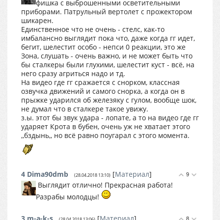
фишка с выброшенными осветительными
приборами. Патрульный вертолет с прожектором
шикарен.
Единственное что не очень - стелс, как-то
имбалансно выглядит пока что, даже когда гг идет,
бегит, шелестит особо - непси 0 реакции, это же
Зона, слушать - очень важно, и не может быть что
бы сталкеры были глухими, шелестит куст - всё, на
него сразу агриться надо и тд.
На видео где гг сражается с снорком, классная
озвучка движений и самого снорка, а когда он в
прыжке ударился об железяку с гулом, вообще шок,
не думал что в сталкере такое увижу.
з.ы. этот бы звук удара - лопате, а то на видео где гг
ударяет Крота в бубен, очень уж не хватает этого
,,бздынь,, но всё равно поугарал с этого момента.
4
Dima90dmb
[
Материал
]
9
(28.04.2018 13:10)
Выглядит отлично! Прекрасная работа!
Разрабы молодцы!
3
m-a-k-s
[
Материал
]
8
(28.04.2018 13:06)