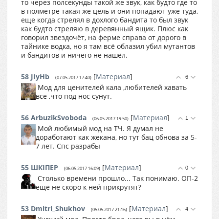
то через полсекунды такой же звук, как будто где то
в полметре такая же цель и они попадают уже туда,
еще когда стрелял в дохлого бандита то был звук
как будто стреляю в деревянный ящик. Плюс как
говорил звездочёт, на ферме справа от дорого в
тайнике водка, но я там всё облазил убил мутантов
и бандитов и ничего не нашёл.
58
JIyHb
[
Материал
]
-6
(07.05.2017 17:40)
Мод для ценителей кала ,любителей хавать
все ,что под нос сунут.
56
ArbuzikSvoboda
[
Материал
]
1
(06.05.2017 19:50)
Мой любимый мод на ТЧ. Я думал не
доработают как жекана, но тут бац обнова за 5-
7 лет. Спс разрабы
55
ШКІПЕР
[
Материал
]
0
(06.05.2017 16:09)
Столько времени прошло... Так понимаю. ОП-2
ещё не скоро к ней прикрутят?
53
Dmitri_Shukhov
[
Материал
]
-4
(05.05.2017 21:16)