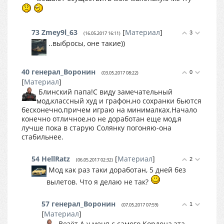
73
Zmey9l_63
[
Материал
]
3
(16.05.2017 16:11)
..выбросы, оне такие))
40
генерал_Воронин
0
(03.05.2017 08:22)
[
Материал
]
Блинский папа!С виду замечательный
мод,классный худ и графон,но сохранки бьются
бесконечно,причем играю на минималках.Начало
конечно отличное,но не доработан еще мод,я
лучше пока в старую Солянку погоняю-она
стабильнее.
54
HellRatz
[
Материал
]
2
(06.05.2017 02:32)
Мод как раз таки доработан, 5 дней без
вылетов. Что я делаю не так?
57
генерал_Воронин
1
(07.05.2017 07:59)
[
Материал
]
Везёт.А у меня с самого Кордона эта