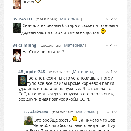
Бімба
35
PAVLO
[
Материал
]
-2
(02.05.2017 16:16)
Сначала вырезали б старый сюжет а то новый
доделывают а старый уже всех достал
34
Climbing
[
Материал
]
-4
(02.05.2017 16:13)
На Стим не встанет?
48
Jupiter248
[
Материал
]
1
(04.05.2017 01:26)
Встанет, если ты его установишь, а потом
тупо все-все файлы кроме корневой папки
удалишь и поставишь нужные. Я так сделал с
CoC, и теперь когда я запускаю его через стим,
все други видят запуск якобы COP).
66
Alekseev
[
Материал
]
0
(12.05.2017 17:17)
Это вообще жесть
, а ничего что Зов
Чернобыля абсолютный стэнд элон. Ему
от Зова Припяти только запись в реестре