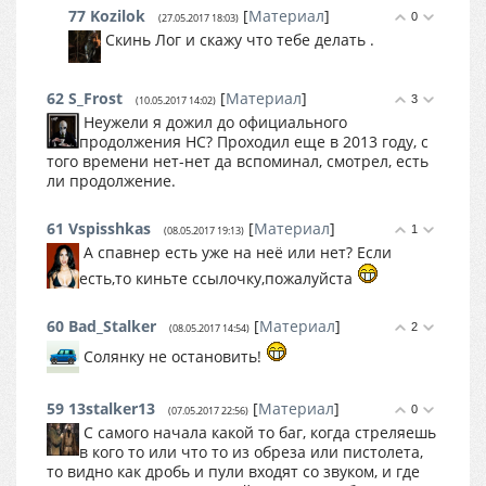
77
Kozilok
[
Материал
]
0
(27.05.2017 18:03)
Скинь Лог и скажу что тебе делать .
62
S_Frost
[
Материал
]
3
(10.05.2017 14:02)
Неужели я дожил до официального
продолжения НС? Проходил еще в 2013 году, с
того времени нет-нет да вспоминал, смотрел, есть
ли продолжение.
61
Vspisshkas
[
Материал
]
1
(08.05.2017 19:13)
А спавнер есть уже на неё или нет? Если
есть,то киньте ссылочку,пожалуйста
60
Bad_Stalker
[
Материал
]
2
(08.05.2017 14:54)
Солянку не остановить!
59
13stalker13
[
Материал
]
0
(07.05.2017 22:56)
С самого начала какой то баг, когда стреляешь
в кого то или что то из обреза или пистолета,
то видно как дробь и пули входят со звуком, и где