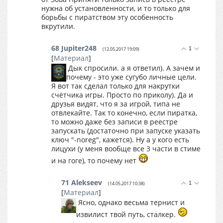
нужна об установленности, и то только для
борьбы с пиратством эту особенность
вкрутили.
68
Jupiter248
1
(12.05.2017 19:09)
[
Материал
]
Дык спросили. а я ответил). А зачем и
почему - это уже сугубо личные цели.
Я вот так сделал только для накрутки
счётчика игры. Просто по приколу). Да и
друзья видят, что я за игрой, типа не
отвлекайте. Так то конечно, если пиратка,
то можно даже без записи в реестре
запускать (достаточно при запуске указать
ключ "-noreg", кажется). Ну а у кого есть
лицухи (у меня вообще все 3 части в стиме
и на гоге), то почему нет
71
Alekseev
1
(14.05.2017 10:38)
[
Материал
]
Ясно, однако весьма тернист и
извилист твой путь, сталкер.