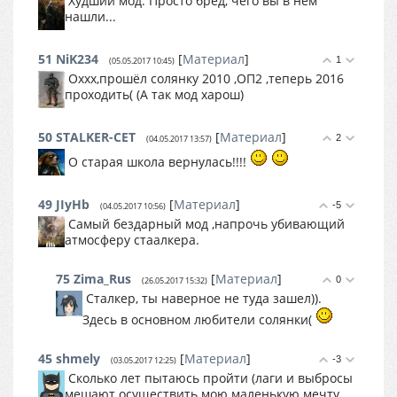
Худший мод. Просто бред, чего вы в нём
нашли...
51
NiK234
[
Материал
]
1
(05.05.2017 10:45)
Оххх,прошёл солянку 2010 ,ОП2 ,теперь 2016
проходить( (А так мод харош)
50
STALKER-CET
[
Материал
]
2
(04.05.2017 13:57)
О старая школа вернулась!!!!
49
JIyHb
[
Материал
]
-5
(04.05.2017 10:56)
Самый бездарный мод ,напрочь убивающий
атмосферу стаалкера.
75
Zima_Rus
[
Материал
]
0
(26.05.2017 15:32)
Сталкер, ты наверное не туда зашел)).
Здесь в основном любители солянки(
45
shmely
[
Материал
]
-3
(03.05.2017 12:25)
Сколько лет пытаюсь пройти (лаги и выбросы
мешают осуществить мою маленькую мечту