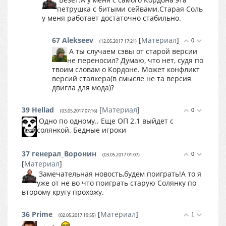
петрушка с битыми сейвами.Старая Соль
у меня работает достаточно стабильно.
67
Alekseev
[
Материал
]
0
(12.05.2017 17:21)
А ты случаем сэвы от старой версии
не переносил? Думаю, что нет, судя по
твоим словам о Кордоне. Может конфликт
версий сталкера(в смысле не та версия
двигла для мода)?
39
Hellad
[
Материал
]
0
(03.05.2017 07:16)
Одно по одному.. Еще ОП 2.1 выйдет с
солянкой. Бедные игроки
37
генерал_Воронин
0
(03.05.2017 01:07)
[
Материал
]
Замечательная новость,будем поиграть!А то я
уже от не во что поиграть старую Солянку по
второму кругу прохожу.
36
Prime
[
Материал
]
1
(02.05.2017 19:55)