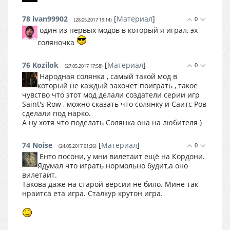
78
ivan99902
[
Материал
]
0
(28.05.2017 19:14)
один из первых модов в который я играл, эх
соляночка
76
Kozilok
[
Материал
]
0
(27.05.2017 17:58)
Народная солянка , самый такой мод в
который не каждый захочет поиграть , такое
чувство что этот мод делали создатели серии игр
Saint's Row , можно сказать что солянку и Саитс Ров
сделали под нарко.
А ну хотя что поделать Солянка она на любителя )
74
Noise
[
Материал
]
0
(24.05.2017 01:26)
Енто посони, у мни вилетаит ещё на Кордони.
Ядумал что играть нормольно будит,а оно
вилетаит.
Такова даже на старой версии не било. Мине так
нраитса ета игра. Сталкур крутон игра.