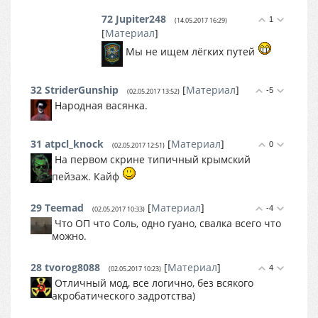
72
Jupiter248
1
(14.05.2017 16:29)
[
Материал
]
Мы не ищем лёгких путей
32
StriderGunship
[
Материал
]
-5
(02.05.2017 13:52)
Народная васянка.
31
atpcl_knock
[
Материал
]
0
(02.05.2017 12:51)
На первом скрине типичный крымский
пейзаж. Кайф
29
Teemad
[
Материал
]
-4
(02.05.2017 10:33)
Что ОП что Соль, одно гуано, свалка всего что
можно.
28
tvorog8088
[
Материал
]
4
(02.05.2017 10:23)
Отличный мод, все логично, без всякого
акробатического задротства)