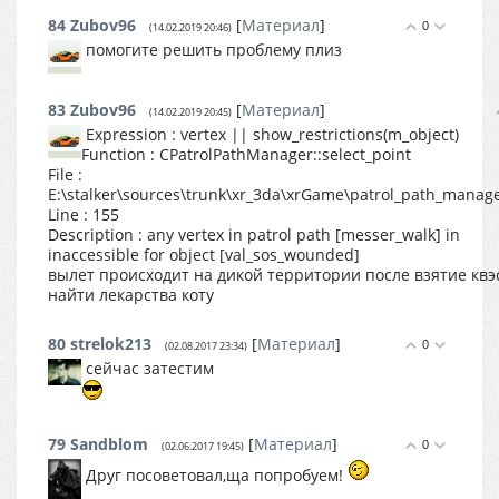
84
Zubov96
[
Материал
]
0
(14.02.2019 20:46)
помогите решить проблему плиз
83
Zubov96
[
Материал
]
(14.02.2019 20:45)
Expression : vertex || show_restrictions(m_object)
Function : CPatrolPathManager::select_point
File :
E:\stalker\sources\trunk\xr_3da\xrGame\patrol_path_manag
Line : 155
Description : any vertex in patrol path [messer_walk] in
inaccessible for object [val_sos_wounded]
вылет происходит на дикой территории после взятие квэ
найти лекарства коту
80
strelok213
[
Материал
]
0
(02.08.2017 23:34)
сейчас затестим
79
Sandblom
[
Материал
]
0
(02.06.2017 19:45)
Друг посоветовал,ща попробуем!