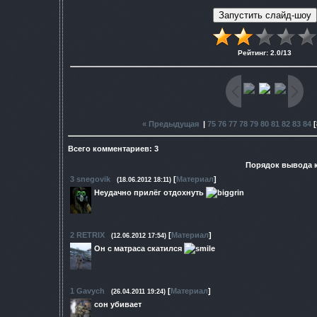
Рейтинг
:
2.0
/
13
« Предыдущая
|
75
76
77
78
79
80
81
82
83
84
[
Всего комментариев
:
3
Порядок вывода 
3
snegovik
[
Материал
]
(18.06.2012 18:11)
Неудачно прилёг отдохнуть
2
RETRIX
[
Материал
]
(12.06.2012 17:54)
Он с матраса скатился
1
Gavych
[
Материал
]
(26.04.2011 19:24)
сон убивает