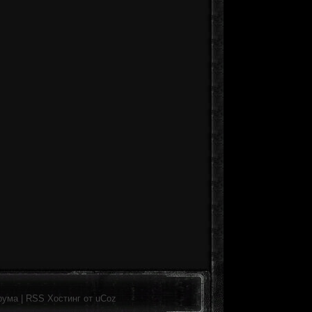
рума
|
RSS
Хостинг от
uCoz