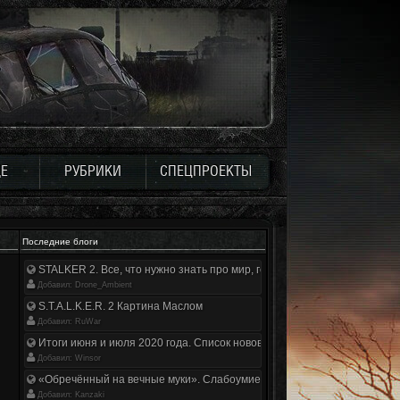
Е
РУБРИКИ
СПЕЦПРОЕКТЫ
Последние блоги
STALKER 2. Все, что нужно знать про мир, геймплей и сюжет | Разбор
Добавил: Drone_Ambient
S.T.A.L.K.E.R. 2 Картина Маслом
Добавил: RuWar
Итоги июня и июля 2020 года. Список нововведений
Добавил: Winsor
«Обречённый на вечные муки». Слабоумие и отвага
Добавил: Kanzaki