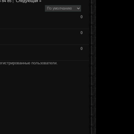
3
84
85
|
Следующая »
0
0
0
егистрированные пользователи.
]