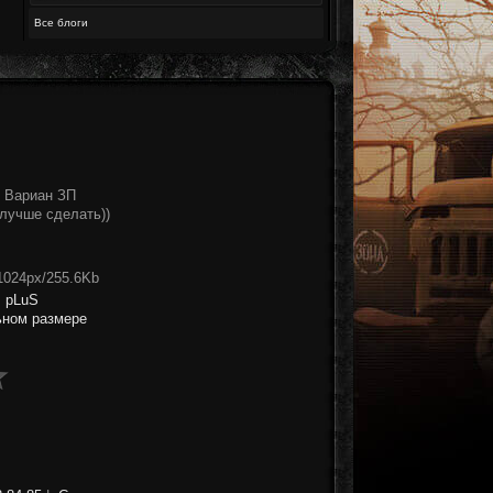
Все блоги
 Вариан ЗП
 лучше сделать))
1024px/255.6Kb
:
pLuS
ьном размере