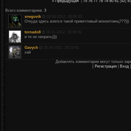
« Предыдущая
|
75
76
77
78
79
80
81
[
82
]
8
Всего комментариев
:
3
snegovik
18.06.2012, 18:08 #
3
Откуда здесь взялся такой приветливый моноитовец???)))
tornado8
30.01.2012, 10:08 #
2
и те не хворать))))
Gavych
26.04.2011, 19:23 #
1
хай
Добавлять комментарии могут только зар
[
Регистрация
|
Вход