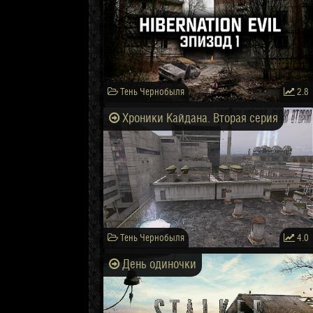
Тень Чернобыля
2.8
Хроники Кайдана. Вторая серия
Тень Чернобыля
4.0
День одиночки