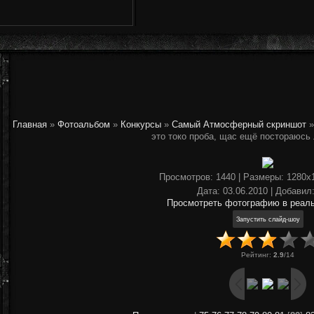
Главная
»
Фотоальбом
»
Конкурсы
»
Самый Атмосферный скриншот
»
это токо проба, щас ещё постораюсь
Просмотров
: 1440 |
Размеры
: 1280x
Дата
: 03.06.2010 |
Добавил
Просмотреть фотографию в реал
Рейтинг
:
2.9
/
14