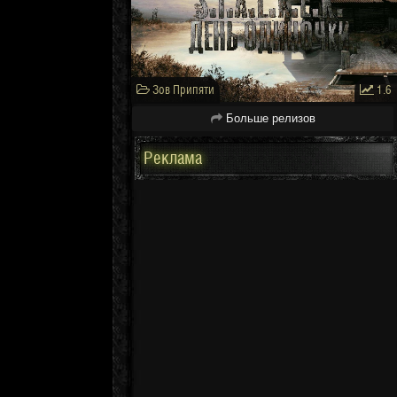
Зов Припяти
1.6
Больше релизов
Реклама