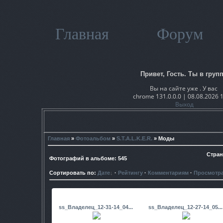
Главная
Форум
Привет, Гость. Ты в групп
Вы на сайте уже . У вас
chrome 131.0.0.0 | 08.08.2026 
Выход
Главная
»
Фотоальбом
»
S.T.A.L.K.E.R.
» Моды
Стра
Фотографий в альбоме
:
545
Сортировать по
:
Дате
·
Рейтингу
·
Комментариям
·
Просмотр
ss_Владелец_12-31-14_04...
ss_Владелец_12-27-14_05...