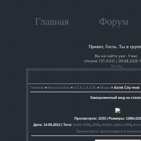
Главная
Форум
Привет, Гость. Ты в групп
Вы на сайте уже . У вас
chrome 131.0.0.0 | 09.08.2026 
Выход
Главная
»
Фотоальбом
»
S.T.A.L.K.E.R.
»
Моды
» Aztek City mod
Замороженный мод на сталк
Просмотров
: 1533 |
Размеры
: 1280x10
Дата
: 14.06.2012 |
Теги
:
build 1098
,
1098
,
Stalker alpha 1098
,
Azte
Просмотреть фотографию в реальн