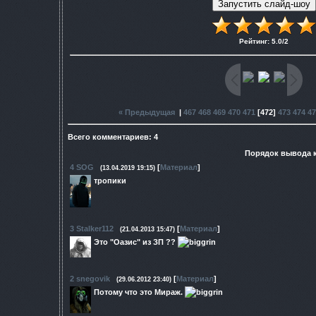
Рейтинг
:
5.0
/
2
« Предыдущая
|
467
468
469
470
471
[
472
]
473
474
47
Всего комментариев
:
4
Порядок вывода 
4
SOG
[
Материал
]
(13.04.2019 19:15)
тропики
3
Stalker112
[
Материал
]
(21.04.2013 15:47)
Это "Оазис" из ЗП ??
2
snegovik
[
Материал
]
(29.06.2012 23:40)
Потому что это Мираж.