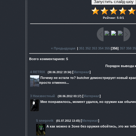
Рейтинг
:
5.0
/
1
« Предыдущая
|
351
352
353
354
355
[
356
]
357
358
35
Всего комментариев
:
5
Порядок вывода 
4
RETRIX
[
Материал
]
(30.06.2012 19:34)
Почему не кстати то? butcher демонстрирует новый кра
просто отменно...
3
Неизвестный
[
Материал
]
(30.06.2012 03:17)
Мне понравилось, момент удался, но оружие как обычно 
5
snegovik
[
Материал
]
(01.07.2012 13:45)
А как можно в Зоне без оружия обойтись, это же теб