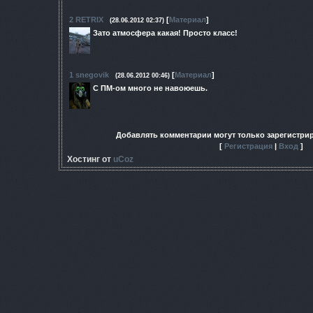
2
RETRIX
[
Материал
]
(28.06.2012 02:37)
Зато атмосфера какая! Просто класс!
1
snegovik
[
Материал
]
(28.06.2012 00:46)
С ПМ-ом много не навоюешь.
Добавлять комментарии могут только зарегистри
[
Регистрация
|
Вход
]
Хостинг от
uCoz