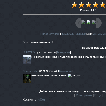
Рейтинг
:
5.0
/
1
« Предыдущая
|
325
326
327
328
329
[
330
]
331
332
33
Всего комментариев
:
2
Порядок вывода 
2
RETRIX
[
Материал
]
(08.07.2012 01:18)
Не, гамма красивая! Глаза ласкает! как в PZ, только ещё
1
snegovik
[
Материал
]
(05.07.2012 01:40)
Розовые очки забыл снять.
Добавлять комментарии могут только зарегистри
[
Регистрация
|
Вход
]
Хостинг от
uCoz