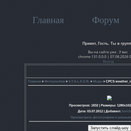
Главная
Форум
Привет, Гость. Ты в групп
Вы на сайте уже . У вас
chrome 131.0.0.0 | 07.08.2026 
Выход
Главная
»
Фотоальбом
»
S.T.A.L.K.E.R.
»
Моды
» CPCS weather_r
Просмотров
: 1832 |
Размеры
: 1280x10
Дата
: 03.07.2012 |
Добавил
:
butch
Просмотреть фотографию в реальн