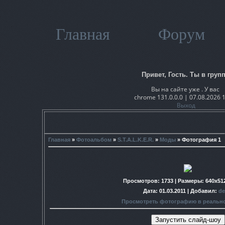
Главная
Форум
Привет, Гость. Ты в групп
Вы на сайте уже . У вас
chrome 131.0.0.0 | 07.08.2026 
Выход
Главная
»
Фотоальбом
»
S.T.A.L.K.E.R.
»
Моды
» Фотография 1
Просмотров
: 1733 |
Размеры
: 640x51
Дата
: 01.03.2011 |
Добавил
:
de
Просмотреть фотографию в реальн