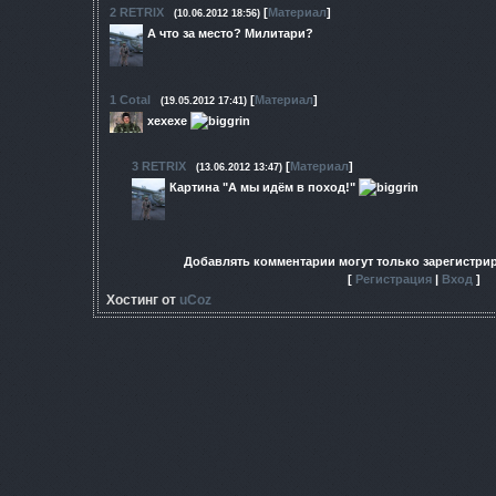
2
RETRIX
[
Материал
]
(10.06.2012 18:56)
А что за место? Милитари?
1
Cotal
[
Материал
]
(19.05.2012 17:41)
хехехе
3
RETRIX
[
Материал
]
(13.06.2012 13:47)
Картина "А мы идём в поход!"
Добавлять комментарии могут только зарегистри
[
Регистрация
|
Вход
]
Хостинг от
uCoz