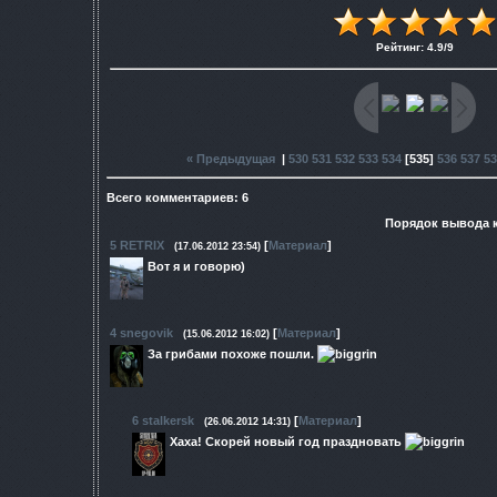
Рейтинг
:
4.9
/
9
« Предыдущая
|
530
531
532
533
534
[
535
]
536
537
53
Всего комментариев
:
6
Порядок вывода 
5
RETRIX
[
Материал
]
(17.06.2012 23:54)
Вот я и говорю)
4
snegovik
[
Материал
]
(15.06.2012 16:02)
За грибами похоже пошли.
6
stalkersk
[
Материал
]
(26.06.2012 14:31)
Хаха! Скорей новый год праздновать