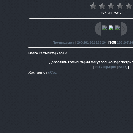
Рейтинг
:
0.0
/
0
« Предыдущая
|
260
261
262
263
264
[
265
]
266
267
26
Всего комментариев
:
0
Добавлять комментарии могут только зарегистри
[
Регистрация
|
Вход
]
Хостинг от
uCoz