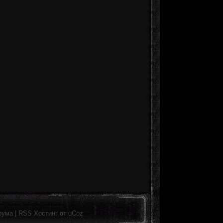
рума
|
RSS
Хостинг от
uCoz