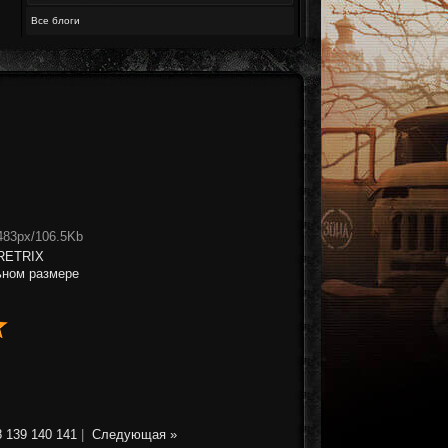
Все блоги
483px/106.5Kb
RETRIX
ьном размере
8
139
140
141
|
Следующая »