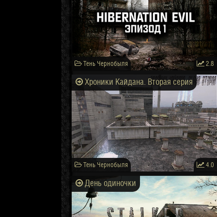
Тень Чернобыля
2.8
Хроники Кайдана. Вторая серия
Тень Чернобыля
4.0
День одиночки