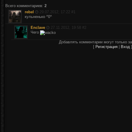
Всего комментариев
:
2
rebel
29.07.2012, 17:22 #
1
кульненько ^0^
Enclave
27.11.2012, 19:58 #
2
Чего
Добавлять комментарии могут только з
[
Регистрация
|
Вход