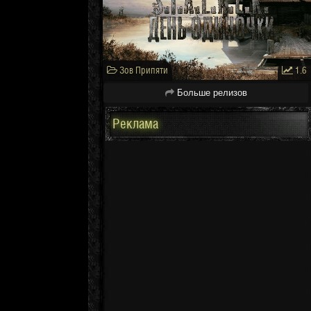
Зов Припяти
1.6
Больше релизов
Реклама