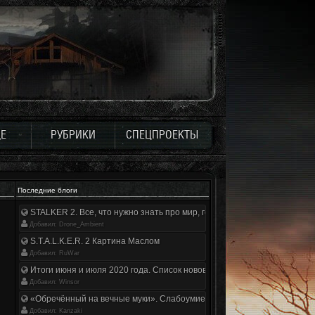
Е
РУБРИКИ
СПЕЦПРОЕКТЫ
Последние блоги
STALKER 2. Все, что нужно знать про мир, геймплей и сюжет | Разбор
Добавил: Drone_Ambient
S.T.A.L.K.E.R. 2 Картина Маслом
Добавил: RuWar
Итоги июня и июля 2020 года. Список нововведений
Добавил: Winsor
«Обречённый на вечные муки». Слабоумие и отвага
Добавил: Kanzaki