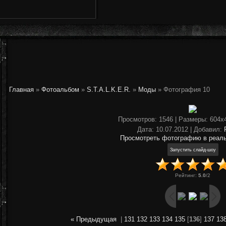
Главная
»
Фотоальбом
»
S.T.A.L.K.E.R.
»
Моды
» Фотография 10
Просмотров
: 1546 |
Размеры
: 604x
Дата
: 10.07.2012 |
Добавил
:
Просмотреть фотографию в реал
Рейтинг
:
5.0
/
2
« Предыдущая
|
131
132
133
134
135
[
136
]
137
13