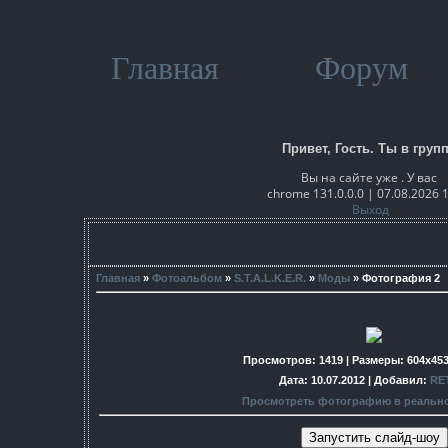
Главная
Форум
Привет, Гость. Ты в групп
Вы на сайте уже . У вас
chrome 131.0.0.0 | 07.08.2026 
Выход
Главная
»
Фотоальбом
»
S.T.A.L.K.E.R.
»
Моды
» Фотография 2
Просмотров
: 1419 |
Размеры
: 604x45
Дата
: 10.07.2012 |
Добавил
:
RE
Просмотреть фотографию в реальн