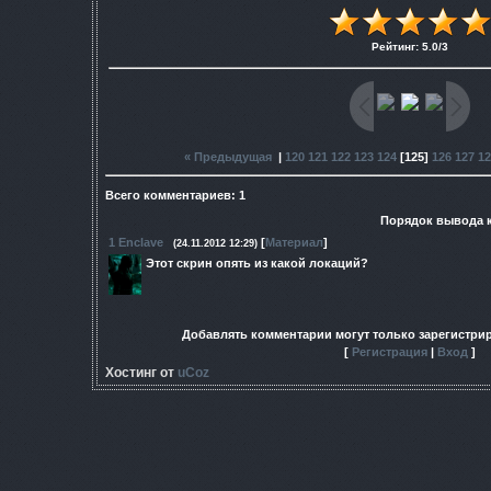
Рейтинг
:
5.0
/
3
« Предыдущая
|
120
121
122
123
124
[
125
]
126
127
12
Всего комментариев
:
1
Порядок вывода 
1
Enclave
[
Материал
]
(24.11.2012 12:29)
Этот скрин опять из какой локаций?
Добавлять комментарии могут только зарегистри
[
Регистрация
|
Вход
]
Хостинг от
uCoz