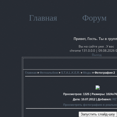
Главная
Форум
Привет, Гость. Ты в групп
Вы на сайте уже . У вас
chrome 131.0.0.0 | 09.08.2026 
Выход
Главная
»
Фотоальбом
»
S.T.A.L.K.E.R.
»
Моды
» Фотография 2
Просмотров
: 1325 |
Размеры
: 1024x7
Дата
: 10.07.2012 |
Добавил
:
RE
Просмотреть фотографию в реальн