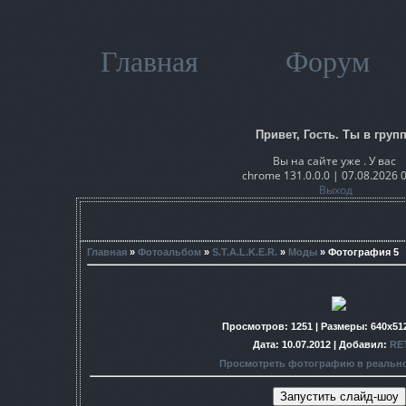
Главная
Форум
Привет, Гость. Ты в групп
Вы на сайте уже . У вас
chrome 131.0.0.0 | 07.08.2026 
Выход
Главная
»
Фотоальбом
»
S.T.A.L.K.E.R.
»
Моды
» Фотография 5
Просмотров
: 1251 |
Размеры
: 640x51
Дата
: 10.07.2012 |
Добавил
:
RE
Просмотреть фотографию в реальн