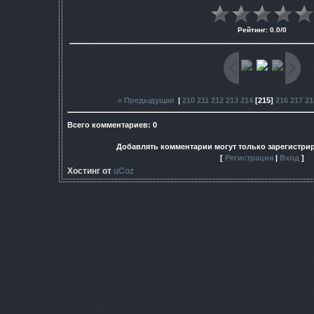
Рейтинг
:
0.0
/
0
« Предыдущая
|
210
211
212
213
214
[
215
]
216
217
21
Всего комментариев
:
0
Добавлять комментарии могут только зарегистри
[
Регистрация
|
Вход
]
Хостинг от
uCoz