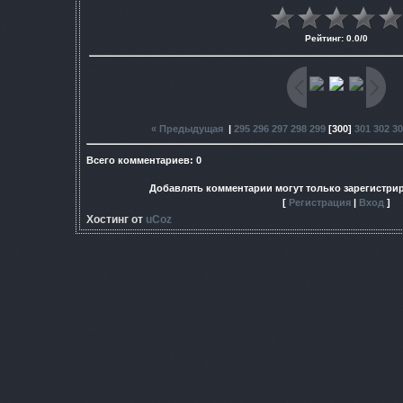
Рейтинг
:
0.0
/
0
« Предыдущая
|
295
296
297
298
299
[
300
]
301
302
30
Всего комментариев
:
0
Добавлять комментарии могут только зарегистри
[
Регистрация
|
Вход
]
Хостинг от
uCoz