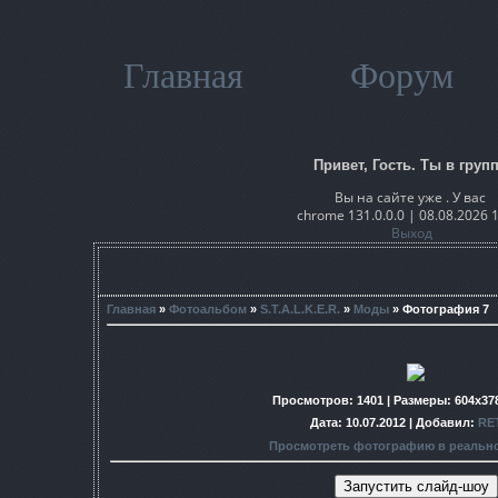
Главная
Форум
Привет, Гость. Ты в групп
Вы на сайте уже . У вас
chrome 131.0.0.0 | 08.08.2026 
Выход
Главная
»
Фотоальбом
»
S.T.A.L.K.E.R.
»
Моды
» Фотография 7
Просмотров
: 1401 |
Размеры
: 604x37
Дата
: 10.07.2012 |
Добавил
:
RE
Просмотреть фотографию в реальн