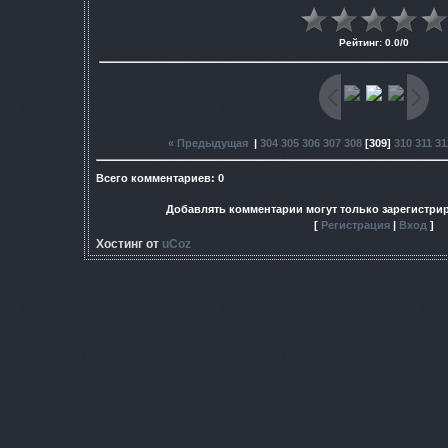
Рейтинг
:
0.0
/
0
« Предыдущая
|
304
305
306
307
308
[
309
]
310
311
31
Всего комментариев
:
0
Добавлять комментарии могут только зарегистри
[
Регистрация
|
Вход
]
Хостинг от
uCoz