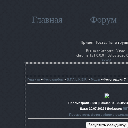
Главная
Форум
Привет, Гость. Ты в групп
Вы на сайте уже . У вас
chrome 131.0.0.0 | 08.08.2026 
Выход
Главная
»
Фотоальбом
»
S.T.A.L.K.E.R.
»
Моды
» Фотография 7
Просмотров
: 1388 |
Размеры
: 1024x76
Дата
: 10.07.2012 |
Добавил
:
RE
Просмотреть фотографию в реальн