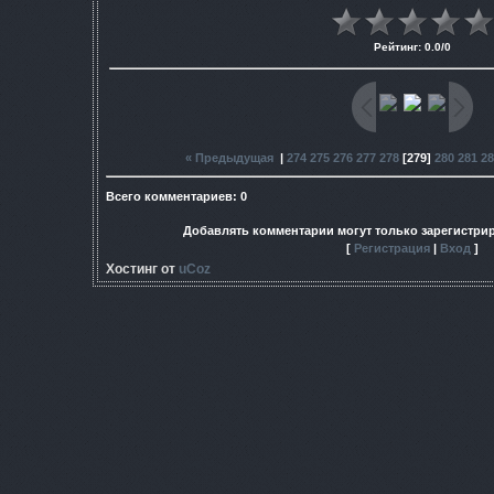
Рейтинг
:
0.0
/
0
« Предыдущая
|
274
275
276
277
278
[
279
]
280
281
28
Всего комментариев
:
0
Добавлять комментарии могут только зарегистри
[
Регистрация
|
Вход
]
Хостинг от
uCoz