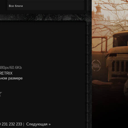
Все блоги
480px/60.6Kb
RETRIX
ьном размере
0
231
232
233
|
Следующая »