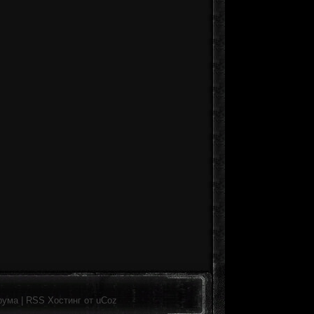
рума
|
RSS
Хостинг от
uCoz