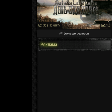
Зов Припяти
1.6
Больше релизов
Реклама