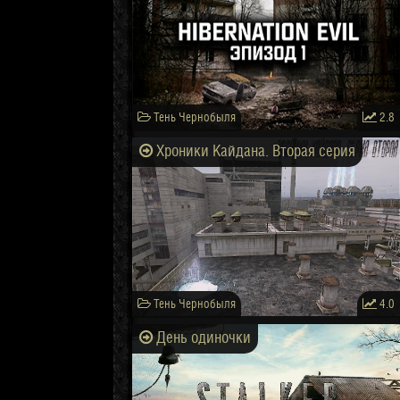
Тень Чернобыля
2.8
Хроники Кайдана. Вторая серия
Тень Чернобыля
4.0
День одиночки