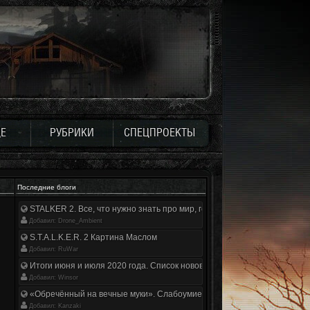
Е
РУБРИКИ
СПЕЦПРОЕКТЫ
Последние блоги
STALKER 2. Все, что нужно знать про мир, геймплей и сюжет | Разбор
Добавил: Drone_Ambient
S.T.A.L.K.E.R. 2 Картина Маслом
Добавил: RuWar
Итоги июня и июля 2020 года. Список нововведений
Добавил: Winsor
«Обречённый на вечные муки». Слабоумие и отвага
Добавил: Kanzaki