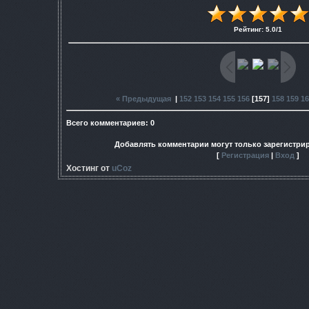
Рейтинг
:
5.0
/
1
« Предыдущая
|
152
153
154
155
156
[
157
]
158
159
16
Всего комментариев
:
0
Добавлять комментарии могут только зарегистри
[
Регистрация
|
Вход
]
Хостинг от
uCoz