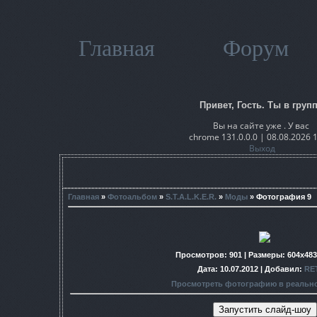
Главная
Форум
Привет, Гость. Ты в групп
Вы на сайте уже . У вас
chrome 131.0.0.0 | 08.08.2026 
Выход
Главная
»
Фотоальбом
»
S.T.A.L.K.E.R.
»
Моды
» Фотография 9
Просмотров
: 901 |
Размеры
: 604x48
Дата
: 10.07.2012 |
Добавил
:
RE
Просмотреть фотографию в реальн