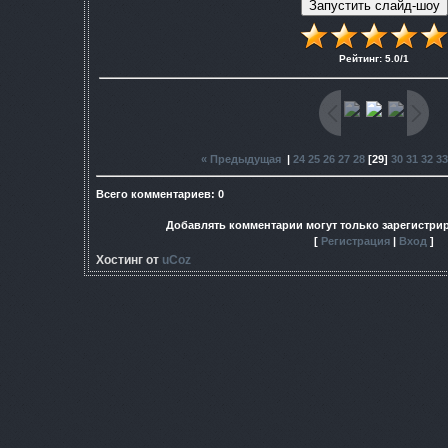
Рейтинг
:
5.0
/
1
« Предыдущая
|
24
25
26
27
28
[
29
]
30
31
32
33
Всего комментариев
:
0
Добавлять комментарии могут только зарегистри
[
Регистрация
|
Вход
]
Хостинг от
uCoz