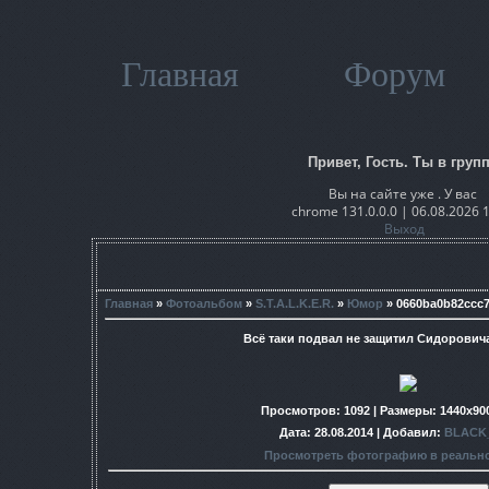
Главная
Форум
Привет, Гость. Ты в групп
Вы на сайте уже . У вас
chrome 131.0.0.0 | 06.08.2026 
Выход
Главная
»
Фотоальбом
»
S.T.A.L.K.E.R.
»
Юмор
» 0660ba0b82ccc7
Всё таки подвал не защитил Сидоровича
Просмотров
: 1092 |
Размеры
: 1440x90
Дата
: 28.08.2014 |
Добавил
:
BLACK
Просмотреть фотографию в реальн